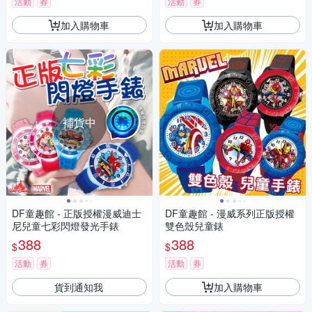
活動
券
活動
券
加入購物車
加入購物車
補貨中
DF童趣館 - 正版授權漫威迪士
DF童趣館 - 漫威系列正版授權
尼兒童七彩閃燈發光手錶
雙色殼兒童錶
388
388
$
$
活動
券
活動
券
貨到通知我
加入購物車