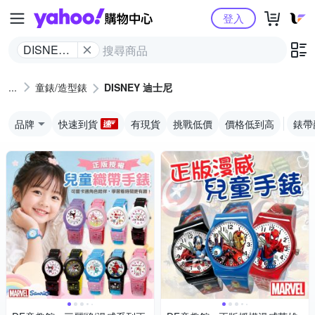
Yahoo購物中心
登入
DISNEY
迪士尼
童錶/造型錶
DISNEY 迪士尼
品牌
快速到貨
有現貨
挑戰低價
價格低到高
錶帶