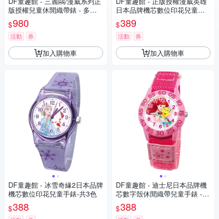
DF童趣館 - 三麗鷗/漫威系列正
DF童趣館 - 正版授權漫威英雄
版授權兒童休閒織帶錶 - 多款
日本品牌機芯數位印花兒童手
可選
錶
980
389
$
$
活動
券
活動
券
加入購物車
加入購物車
DF童趣館 - 冰雪奇緣2日本品牌
DF童趣館 - 迪士尼日本品牌機
機芯數位印花兒童手錶-共3色
芯數字殼休閒織帶兒童手錶 -
多款可選
388
388
$
$