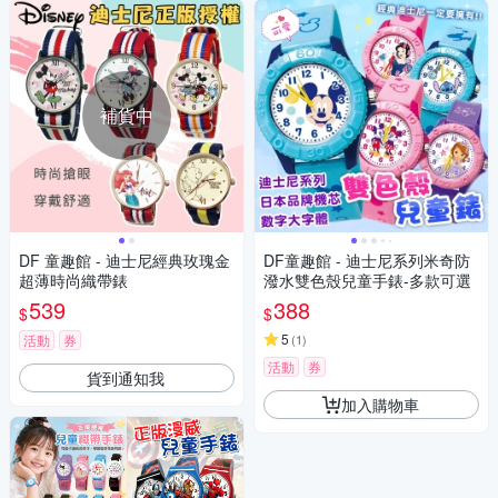
補貨中
DF 童趣館 - 迪士尼經典玫瑰金
DF童趣館 - 迪士尼系列米奇防
超薄時尚織帶錶
潑水雙色殼兒童手錶-多款可選
539
388
$
$
5
活動
券
(
1
)
活動
券
貨到通知我
加入購物車