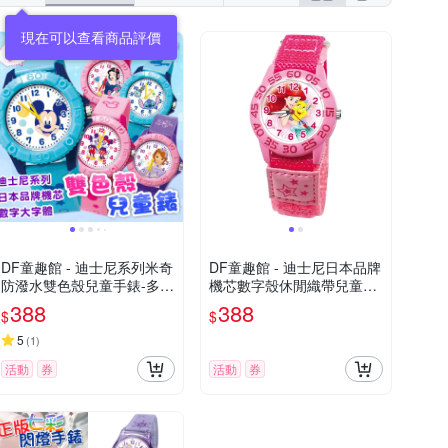
現在可以查看商品評價
DF童趣館 - 迪士尼系列米奇
DF童趣館 - 迪士尼日本品牌
防潑水雙色殼兒童手錶-多款
機芯數字殼休閒織帶兒童手
可選
錶 - 多款可選
388
388
$
$
5
(
1
)
活動
券
活動
券