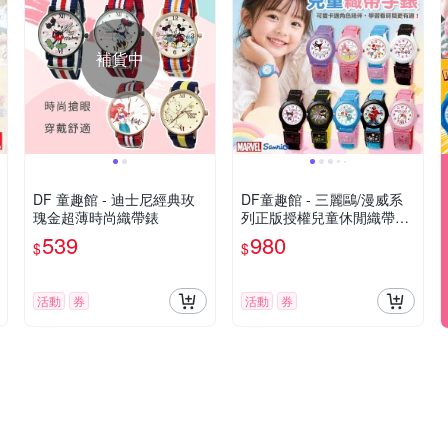
補貨中
DF 童趣館 - 迪士尼經典玫
DF童趣館 - 三麗鷗/漫威系
瑰金超薄時尚織帶錶
列正版授權兒童休閒織帶錶
- 多款可選
539
980
$
$
活動
券
活動
券