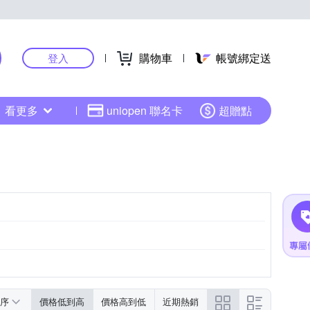
購物車
帳號綁定送
登入
看更多
uniopen 聯名卡
超贈點
紫色系
黑色系
序
價格低到高
價格高到低
近期熱銷