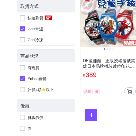
取貨方式
快速到貨
7-11常溫
7-11冷凍
商品狀況
DF童趣館 - 正版授權漫威英
雄日本品牌機芯數位印花兒
有現貨
童手錶
389
$
Yahoo自營
評價4顆
以上
活動
券
優惠
1
挑戰低價
券