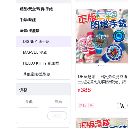
精品/黃金/珠寶/手錶
手錶/時鐘
童錶/造型錶
補貨中
DISNEY 迪士尼
MARVEL 漫威
HELLO KITTY 凱蒂貓
其他童錶/造型錶
DF童趣館 - 正版授權漫威迪
士尼兒童七彩閃燈發光手錶
388
價格
$
-
活動
券
確定