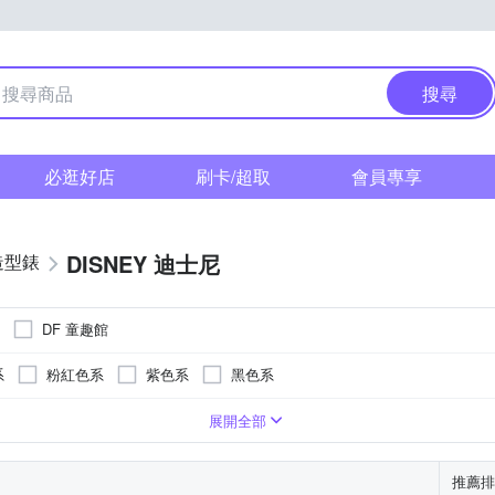
搜尋
必逛好店
刷卡/超取
會員專享
DISNEY 迪士尼
造型錶
DF 童趣館
系
粉紅色系
紫色系
黑色系
系
卡其色系
咖啡色系
灰色系
白色系
粉紅色系
展開全部
推薦排