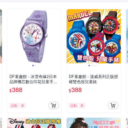
DF童趣館 - 冰雪奇緣2日本
DF童趣館 - 漫威系列正版授
品牌機芯數位印花兒童手錶-
權雙色殼兒童錶
共3色
388
388
$
$
活動
券
活動
券