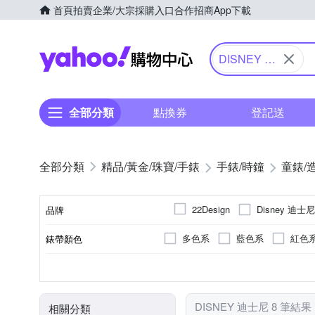
首頁
拍賣
企業/大宗採購入口
合作招商
App下載
Yahoo購物中心
DISNEY 迪
士尼
全部分類
點換券
登記送
精品/黃金/珠寶/手錶
手錶/時鐘
童錶/
Disney 迪士尼
22Design
品牌
多色系
藍色系
紅色
錶帶顏色
品牌名稱
多色系
兒童錶
電池
石英錶
圓形
無
生活防水
藍色系
紅色
錶盤顏色
使用族群
動力來源
機芯類型
錶盤形狀
防水級別(米)
DISNEY 迪士尼 8 筆結果
相關分類