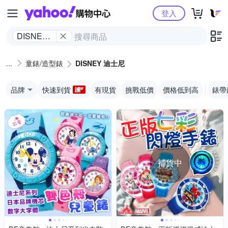
Yahoo購物中心
登入
DISNEY
迪士尼
童錶/造型錶
DISNEY 迪士尼
品牌
快速到貨
有現貨
挑戰低價
價格低到高
錶帶
補貨中