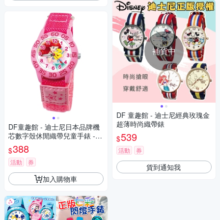
補貨中
DF 童趣館 - 迪士尼經典玫瑰金
超薄時尚織帶錶
DF童趣館 - 迪士尼日本品牌機
539
芯數字殼休閒織帶兒童手錶 -
$
多款可選
388
$
活動
券
活動
券
貨到通知我
加入購物車