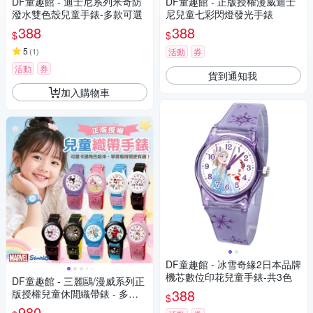
DF童趣館 - 迪士尼系列米奇防
DF童趣館 - 正版授權漫威迪士
潑水雙色殼兒童手錶-多款可選
尼兒童七彩閃燈發光手錶
388
388
$
$
5
(
1
)
活動
券
活動
券
貨到通知我
加入購物車
DF童趣館 - 冰雪奇緣2日本品牌
機芯數位印花兒童手錶-共3色
DF童趣館 - 三麗鷗/漫威系列正
388
版授權兒童休閒織帶錶 - 多款
$
可選
980