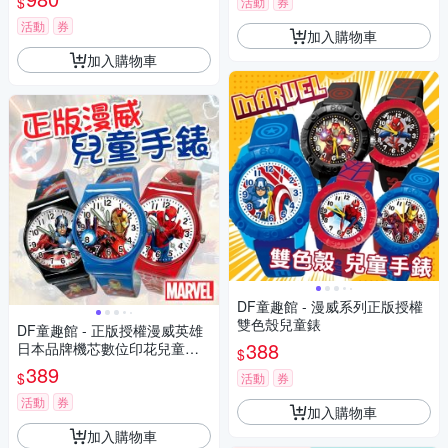
$
活動
券
活動
券
加入購物車
加入購物車
DF童趣館 - 漫威系列正版授權
雙色殼兒童錶
DF童趣館 - 正版授權漫威英雄
388
日本品牌機芯數位印花兒童手
$
錶
389
$
活動
券
活動
券
加入購物車
加入購物車