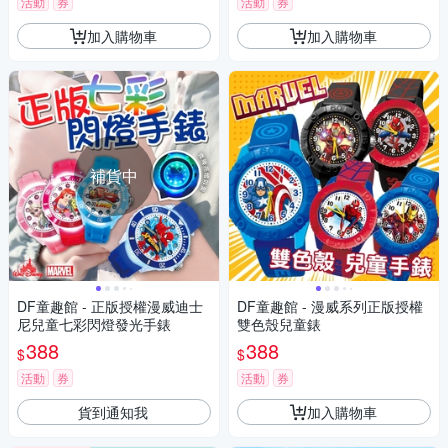
活動
券
活動
券
加入購物車
加入購物車
補貨中
DF童趣館 - 正版授權漫威迪士
DF童趣館 - 漫威系列正版授權
尼兒童七彩閃燈發光手錶
雙色殼兒童錶
388
388
$
$
活動
券
活動
券
貨到通知我
加入購物車