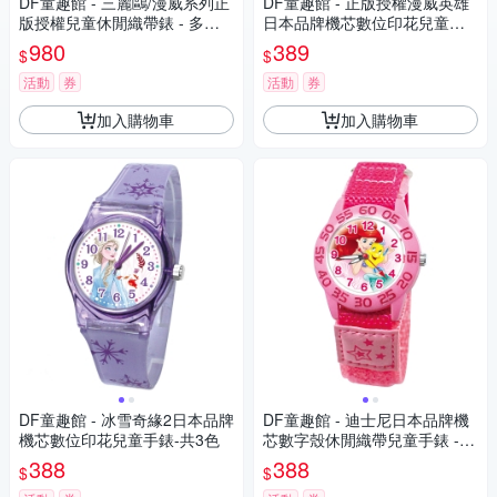
DF童趣館 - 三麗鷗/漫威系列正
DF童趣館 - 正版授權漫威英雄
版授權兒童休閒織帶錶 - 多款
日本品牌機芯數位印花兒童手
可選
錶
980
389
$
$
活動
券
活動
券
加入購物車
加入購物車
DF童趣館 - 冰雪奇緣2日本品牌
DF童趣館 - 迪士尼日本品牌機
機芯數位印花兒童手錶-共3色
芯數字殼休閒織帶兒童手錶 -
多款可選
388
388
$
$