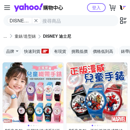
Yahoo購物中心
登入
DISNEY
迪士尼
童錶/造型錶
DISNEY 迪士尼
品牌
快速到貨
有現貨
挑戰低價
價格低到高
錶帶