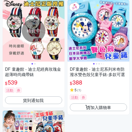
補貨中
DF 童趣館 - 迪士尼經典玫瑰金
DF童趣館 - 迪士尼系列米奇防
超薄時尚織帶錶
潑水雙色殼兒童手錶-多款可選
539
388
$
$
5
活動
券
(
1
)
活動
券
貨到通知我
加入購物車