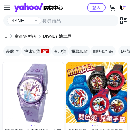
Yahoo購物中心
登入
DISNEY
迪士尼
童錶/造型錶
DISNEY 迪士尼
品牌
快速到貨
有現貨
挑戰低價
價格低到高
錶帶