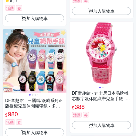
5
(
1
)
活動
券
活動
券
加入購物車
加入購物車
DF童趣館 - 迪士尼日本品牌機
芯數字殼休閒織帶兒童手錶 -
DF童趣館 - 三麗鷗/漫威系列正
多款可選
388
版授權兒童休閒織帶錶 - 多款
$
可選
980
$
活動
券
活動
券
加入購物車
加入購物車