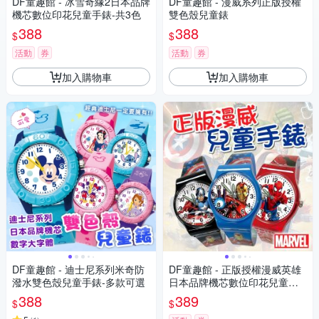
DF童趣館 - 冰雪奇緣2日本品牌
DF童趣館 - 漫威系列正版授權
機芯數位印花兒童手錶-共3色
雙色殼兒童錶
388
388
$
$
活動
券
活動
券
加入購物車
加入購物車
DF童趣館 - 迪士尼系列米奇防
DF童趣館 - 正版授權漫威英雄
潑水雙色殼兒童手錶-多款可選
日本品牌機芯數位印花兒童手
錶
388
389
$
$