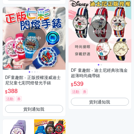
補貨中
補貨中
DF 童趣館 - 迪士尼經典玫瑰金
超薄時尚織帶錶
DF童趣館 - 正版授權漫威迪士
539
尼兒童七彩閃燈發光手錶
$
388
$
活動
券
活動
券
貨到通知我
貨到通知我