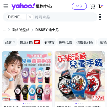
Yahoo購物中心
登入
DISNEY
迪士尼
童錶/造型錶
DISNEY 迪士尼
品牌
快速到貨
有現貨
挑戰低價
價格低到高
錶帶