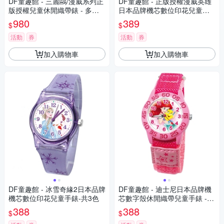
DF童趣館 - 三麗鷗/漫威系列正
DF童趣館 - 正版授權漫威英雄
版授權兒童休閒織帶錶 - 多款
日本品牌機芯數位印花兒童手
可選
錶
980
389
$
$
活動
券
活動
券
加入購物車
加入購物車
DF童趣館 - 冰雪奇緣2日本品牌
DF童趣館 - 迪士尼日本品牌機
機芯數位印花兒童手錶-共3色
芯數字殼休閒織帶兒童手錶 -
多款可選
388
388
$
$