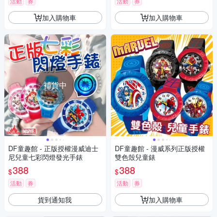
活動
券
活動
券
加入購物車
加入購物車
補貨中
DF童趣館 - 正版授權漫威迪士
DF童趣館 - 漫威系列正版授權
尼兒童七彩閃燈發光手錶
雙色殼兒童錶
388
388
$
$
活動
券
活動
券
貨到通知我
加入購物車