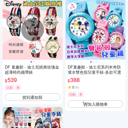
補貨中
DF 童趣館 - 迪士尼經典玫瑰金
DF童趣館 - 迪士尼系列米奇防
超薄時尚織帶錶
潑水雙色殼兒童手錶-多款可選
539
388
$
$
5
活動
券
(
1
)
活動
券
貨到通知我
加入購物車