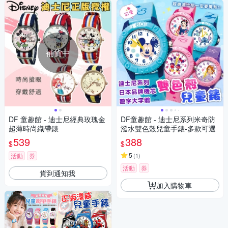
補貨中
DF 童趣館 - 迪士尼經典玫瑰金
DF童趣館 - 迪士尼系列米奇防
超薄時尚織帶錶
潑水雙色殼兒童手錶-多款可選
539
388
$
$
5
活動
券
(
1
)
活動
券
貨到通知我
加入購物車