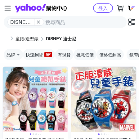
Yahoo購物中心
登入
DISNEY
迪士尼
童錶/造型錶
DISNEY 迪士尼
品牌
快速到貨
有現貨
挑戰低價
價格低到高
錶帶