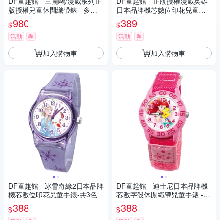
DF童趣館 - 三麗鷗/漫威系列正
DF童趣館 - 正版授權漫威英雄
版授權兒童休閒織帶錶 - 多款
日本品牌機芯數位印花兒童手
可選
錶
980
389
$
$
活動
券
活動
券
加入購物車
加入購物車
DF童趣館 - 冰雪奇緣2日本品牌
DF童趣館 - 迪士尼日本品牌機
機芯數位印花兒童手錶-共3色
芯數字殼休閒織帶兒童手錶 -
多款可選
388
388
$
$