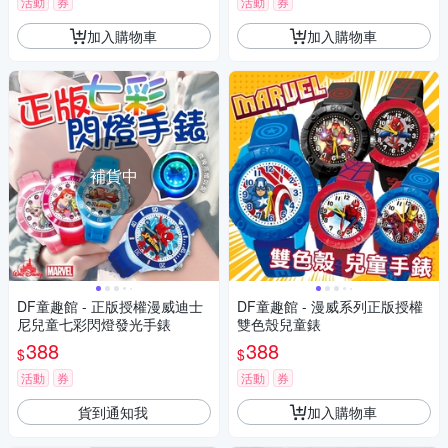
活動
券
活動
券
加入購物車
加入購物車
補貨中
DF童趣館 - 正版授權漫威迪士
DF童趣館 - 漫威系列正版授權
尼兒童七彩閃燈發光手錶
雙色殼兒童錶
388
388
$
$
活動
券
活動
券
貨到通知我
加入購物車