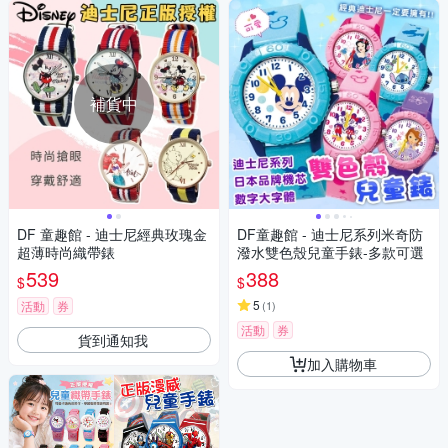
補貨中
DF 童趣館 - 迪士尼經典玫瑰金
DF童趣館 - 迪士尼系列米奇防
超薄時尚織帶錶
潑水雙色殼兒童手錶-多款可選
539
388
$
$
5
活動
券
(
1
)
活動
券
貨到通知我
加入購物車