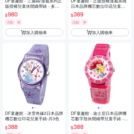
DF童趣館 - 三麗鷗/漫威系列正
DF童趣館 - 正版授權漫威英雄
版授權兒童休閒織帶錶 - 多款
日本品牌機芯數位印花兒童手
可選
錶
980
389
$
$
活動
券
活動
券
加入購物車
加入購物車
DF童趣館 - 冰雪奇緣2日本品牌
DF童趣館 - 迪士尼日本品牌機
機芯數位印花兒童手錶-共3色
芯數字殼休閒織帶兒童手錶 -
多款可選
388
388
$
$