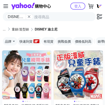
Yahoo購物中心
登入
DISNEY
迪士尼
童錶/造型錶
DISNEY 迪士尼
品牌
快速到貨
有現貨
挑戰低價
價格低到高
錶帶