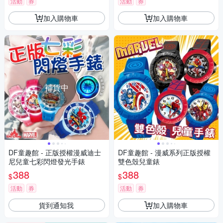
活動
券
活動
券
加入購物車
加入購物車
補貨中
DF童趣館 - 正版授權漫威迪士
DF童趣館 - 漫威系列正版授權
尼兒童七彩閃燈發光手錶
雙色殼兒童錶
388
388
$
$
活動
券
活動
券
貨到通知我
加入購物車