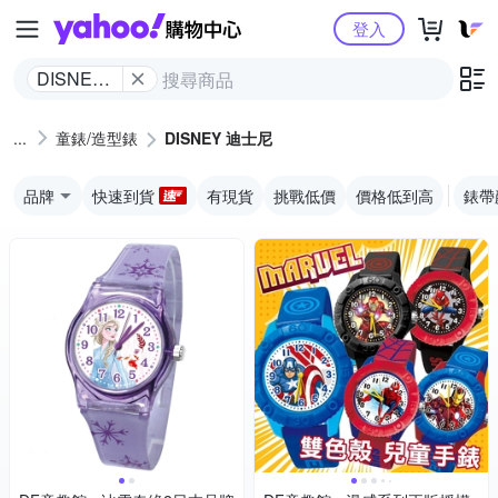
Yahoo購物中心
登入
DISNEY
迪士尼
童錶/造型錶
DISNEY 迪士尼
品牌
快速到貨
有現貨
挑戰低價
價格低到高
錶帶