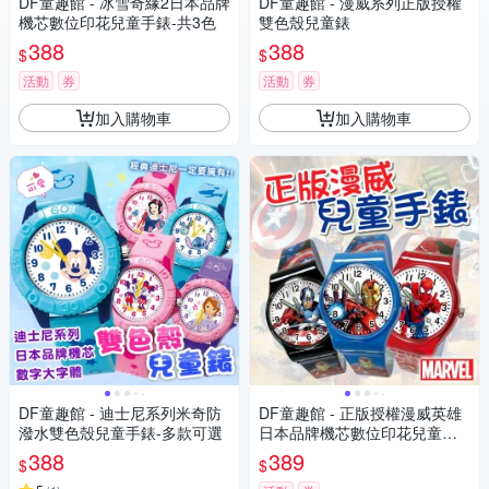
DF童趣館 - 冰雪奇緣2日本品牌
DF童趣館 - 漫威系列正版授權
機芯數位印花兒童手錶-共3色
雙色殼兒童錶
388
388
$
$
活動
券
活動
券
加入購物車
加入購物車
DF童趣館 - 迪士尼系列米奇防
DF童趣館 - 正版授權漫威英雄
潑水雙色殼兒童手錶-多款可選
日本品牌機芯數位印花兒童手
錶
388
389
$
$