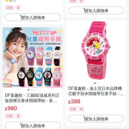
5
(
1
)
活動
券
活動
券
加入購物車
加入購物車
DF童趣館 - 迪士尼日本品牌機
芯數字殼休閒織帶兒童手錶 -
DF童趣館 - 三麗鷗/漫威系列正
多款可選
388
版授權兒童休閒織帶錶 - 多款
$
可選
980
$
活動
券
活動
券
加入購物車
加入購物車