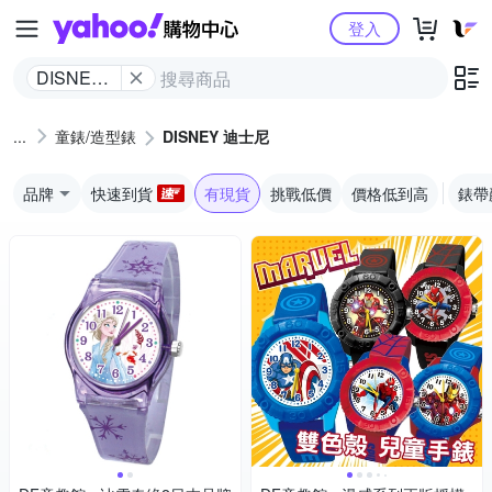
Yahoo購物中心
登入
DISNEY
迪士尼
童錶/造型錶
DISNEY 迪士尼
品牌
快速到貨
有現貨
挑戰低價
價格低到高
錶帶