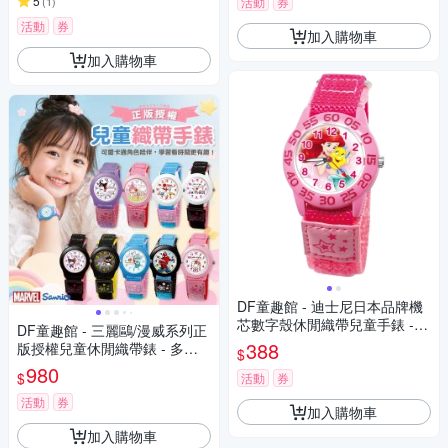
5
(
1
)
活動
券
活動
券
加入購物車
加入購物車
DF童趣館 - 迪士尼日本品牌機
芯數字殼休閒織帶兒童手錶 -
DF童趣館 - 三麗鷗/漫威系列正
多款可選
388
版授權兒童休閒織帶錶 - 多款
$
可選
980
$
活動
券
活動
券
加入購物車
加入購物車