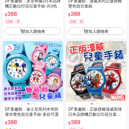
DF童趣館 - 冰雪奇緣2日本品牌
DF童趣館 - 漫威系列正版授權
機芯數位印花兒童手錶-共3色
雙色殼兒童錶
388
388
$
$
活動
券
活動
券
加入購物車
加入購物車
DF童趣館 - 迪士尼系列米奇防
DF童趣館 - 正版授權漫威英雄
潑水雙色殼兒童手錶-多款可選
日本品牌機芯數位印花兒童手
錶
388
389
$
$