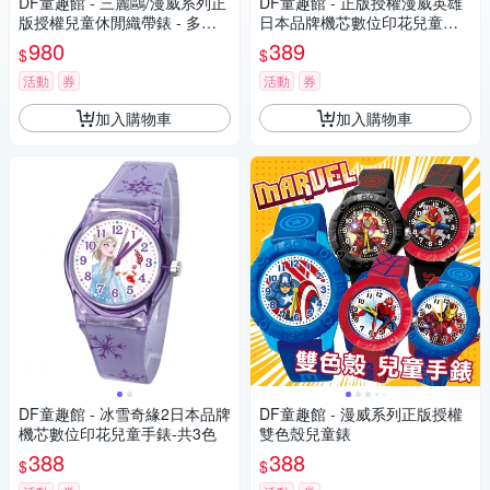
DF童趣館 - 三麗鷗/漫威系列正
DF童趣館 - 正版授權漫威英雄
版授權兒童休閒織帶錶 - 多款
日本品牌機芯數位印花兒童手
可選
錶
980
389
$
$
活動
券
活動
券
加入購物車
加入購物車
DF童趣館 - 冰雪奇緣2日本品牌
DF童趣館 - 漫威系列正版授權
機芯數位印花兒童手錶-共3色
雙色殼兒童錶
388
388
$
$