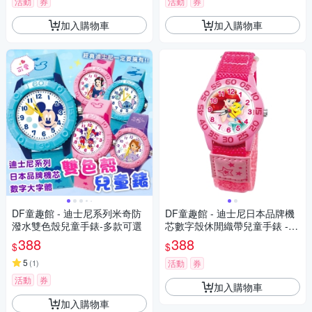
活動
券
活動
券
加入購物車
加入購物車
DF童趣館 - 迪士尼系列米奇防
DF童趣館 - 迪士尼日本品牌機
潑水雙色殼兒童手錶-多款可選
芯數字殼休閒織帶兒童手錶 -
多款可選
388
388
$
$
5
(
1
)
活動
券
活動
券
加入購物車
加入購物車