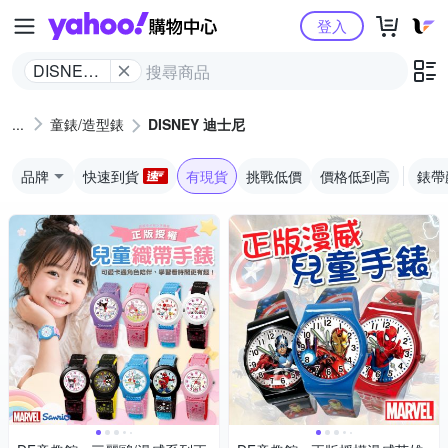
Yahoo購物中心
登入
DISNEY
迪士尼
童錶/造型錶
DISNEY 迪士尼
品牌
快速到貨
有現貨
挑戰低價
價格低到高
錶帶