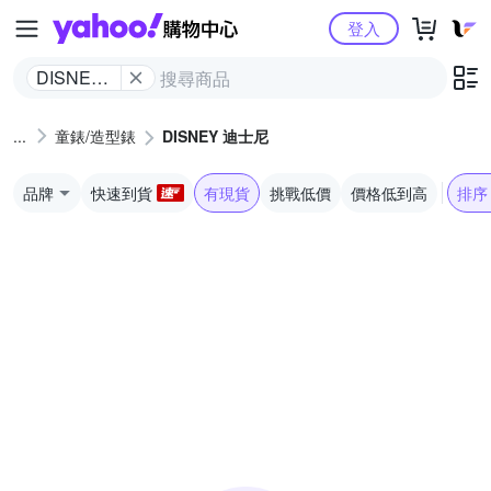
Yahoo購物中心
登入
DISNEY
迪士尼
童錶/造型錶
DISNEY 迪士尼
品牌
快速到貨
有現貨
挑戰低價
價格低到高
排序