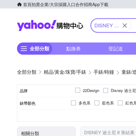
首頁
拍賣
企業/大宗採購入口
合作招商
App下載
Yahoo購物中心
DISNEY 迪
士尼
全部分類
點換券
登記送
精品/黃金/珠寶/手錶
手錶/時鐘
童錶/
Disney 迪士尼
22Design
品牌
多色系
藍色系
紅色
錶帶顏色
品牌名稱
多色系
兒童錶
電池
無
石英錶
圓形
生活防水
藍色系
紅色
錶盤顏色
使用族群
動力來源
防水級別(米)
機芯類型
錶盤形狀
DISNEY 迪士尼 8 筆結果
相關分類