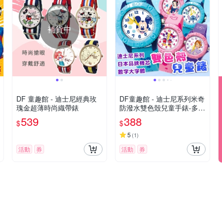
補貨中
DF 童趣館 - 迪士尼經典玫
DF童趣館 - 迪士尼系列米奇
瑰金超薄時尚織帶錶
防潑水雙色殼兒童手錶-多款
可選
539
388
$
$
5
(
1
)
活動
券
活動
券