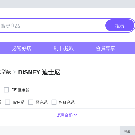
搜尋
必逛好店
刷卡/超取
會員專享
DISNEY 迪士尼
造型錶
DF 童趣館
系
紫色系
黑色系
粉紅色系
系
紫色系
卡其色系
咖啡色系
灰色系
白色系
展開全部
最新上