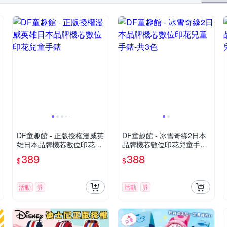
DF童趣館 - 正版授權漫威英
DF童趣館 - 冰雪奇緣2日本
雄日本品牌機芯數位印花兒
品牌機芯數位印花兒童手錶-
童手錶
共3色
389
388
$
$
活動
券
活動
券