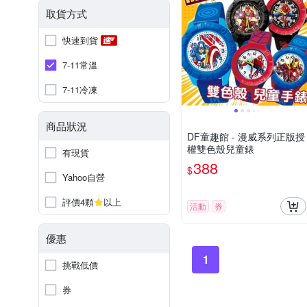
取貨方式
快速到貨
7-11常溫
7-11冷凍
商品狀況
DF童趣館 - 漫威系列正版授
權雙色殼兒童錶
有現貨
388
$
Yahoo自營
評價4顆
以上
活動
券
優惠
1
挑戰低價
券