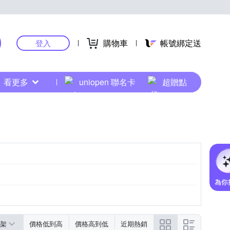
購物車
帳號綁定送
登入
看更多
uniopen 聯名卡
超贈點
黑色系
粉紅色系
架
價格低到高
價格高到低
近期熱銷