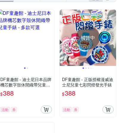
補貨中
DF童趣館 - 迪士尼日本品牌
DF童趣館 - 正版授權漫威迪
機芯數字殼休閒織帶兒童手
士尼兒童七彩閃燈發光手錶
錶 - 多款可選
388
388
$
$
活動
券
活動
券