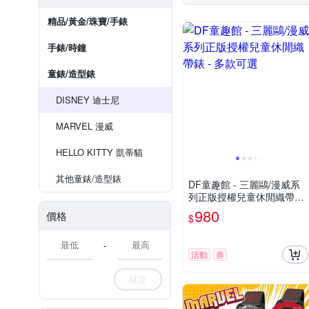
精品/黃金/珠寶/手錶
手錶/時鐘
童錶/造型錶
DISNEY 迪士尼
MARVEL 漫威
HELLO KITTY 凱蒂貓
其他童錶/造型錶
DF童趣館 - 三麗鷗/漫威系
列正版授權兒童休閒織帶錶
- 多款可選
980
價格
$
-
活動
券
確定