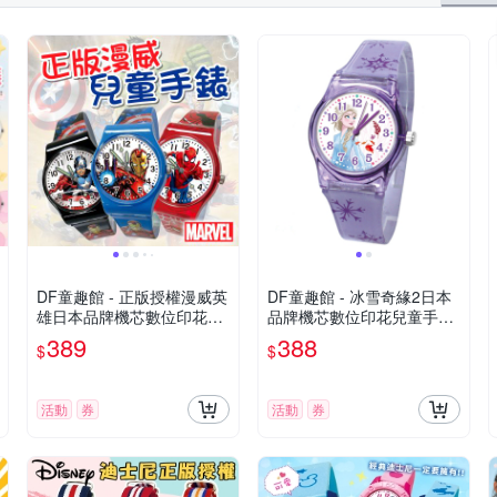
DF童趣館 - 正版授權漫威英
DF童趣館 - 冰雪奇緣2日本
雄日本品牌機芯數位印花兒
品牌機芯數位印花兒童手錶-
童手錶
共3色
389
388
$
$
活動
券
活動
券