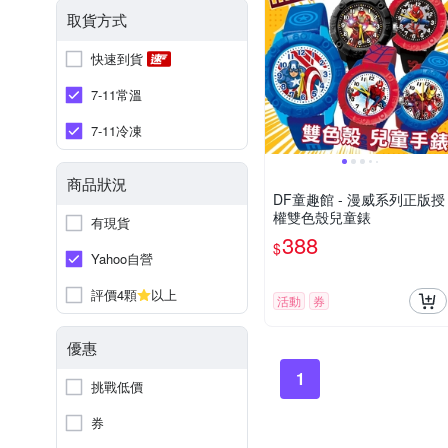
取貨方式
快速到貨
7-11常溫
7-11冷凍
商品狀況
DF童趣館 - 漫威系列正版授
權雙色殼兒童錶
有現貨
388
$
Yahoo自營
評價4顆
以上
活動
券
優惠
1
挑戰低價
券