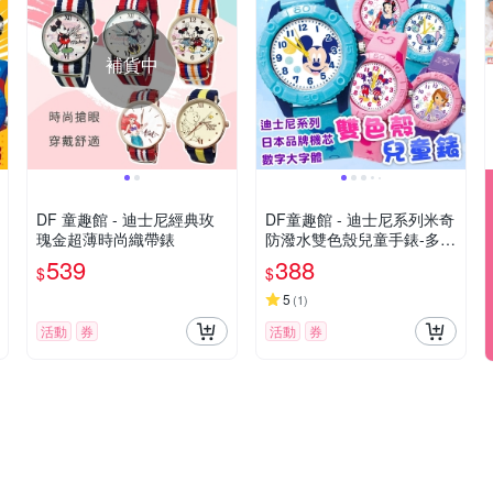
補貨中
DF 童趣館 - 迪士尼經典玫
DF童趣館 - 迪士尼系列米奇
瑰金超薄時尚織帶錶
防潑水雙色殼兒童手錶-多款
可選
539
388
$
$
5
(
1
)
活動
券
活動
券