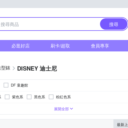
搜尋
必逛好店
刷卡/超取
會員專享
DISNEY 迪士尼
造型錶
DF 童趣館
系
紫色系
黑色系
粉紅色系
系
紫色系
卡其色系
咖啡色系
灰色系
白色系
展開全部
最新上