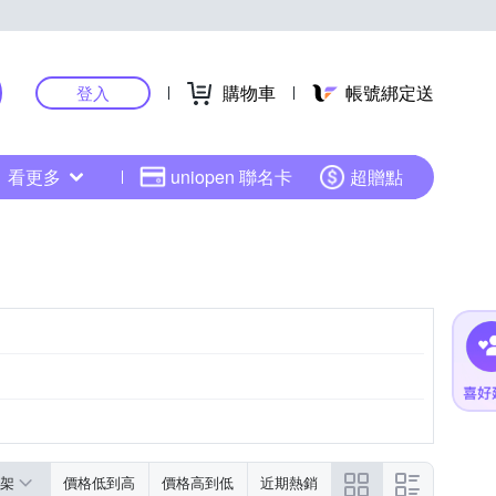
購物車
帳號綁定送
登入
看更多
uniopen 聯名卡
超贈點
黑色系
粉紅色系
架
價格低到高
價格高到低
近期熱銷