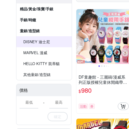
精品/黃金/珠寶/手錶
手錶/時鐘
童錶/造型錶
DISNEY 迪士尼
MARVEL 漫威
HELLO KITTY 凱蒂貓
其他童錶/造型錶
DF童趣館 - 三麗鷗/漫威系
列正版授權兒童休閒織帶錶
- 多款可選
980
價格
$
-
活動
券
確定