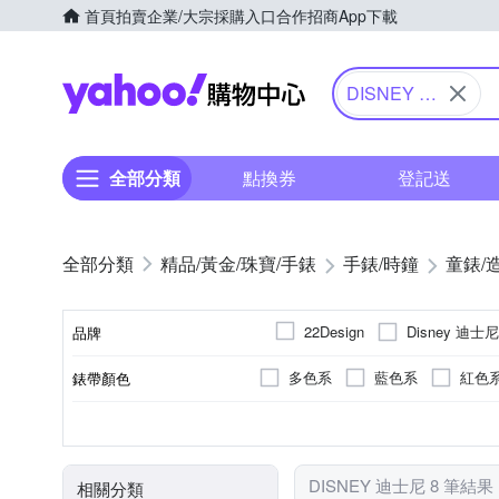
首頁
拍賣
企業/大宗採購入口
合作招商
App下載
Yahoo購物中心
DISNEY 迪
士尼
全部分類
點換券
登記送
精品/黃金/珠寶/手錶
手錶/時鐘
童錶/
Disney 迪士尼
22Design
品牌
多色系
藍色系
紅色
錶帶顏色
品牌名稱
多色系
兒童錶
電池
無
石英錶
圓形
生活防水
藍色系
紅色
錶盤顏色
使用族群
動力來源
防水級別(米)
機芯類型
錶盤形狀
DISNEY 迪士尼 8 筆結果
相關分類