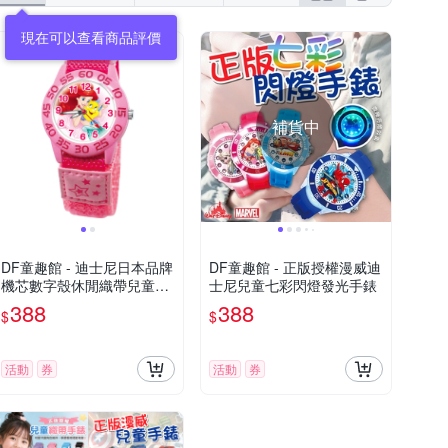
現在可以查看商品評價
補貨中
DF童趣館 - 迪士尼日本品牌
DF童趣館 - 正版授權漫威迪
機芯數字殼休閒織帶兒童手
士尼兒童七彩閃燈發光手錶
錶 - 多款可選
388
388
$
$
活動
券
活動
券