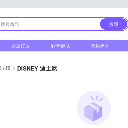
搜尋
必逛好店
刷卡/超取
會員專享
DISNEY 迪士尼
造型錶