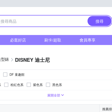
搜尋
必逛好店
刷卡/超取
會員專享
DISNEY 迪士尼
造型錶
DF 童趣館
系
粉紅色系
紫色系
黑色系
系
卡其色系
咖啡色系
灰色系
白色系
粉紅色系
展開全部
推薦排