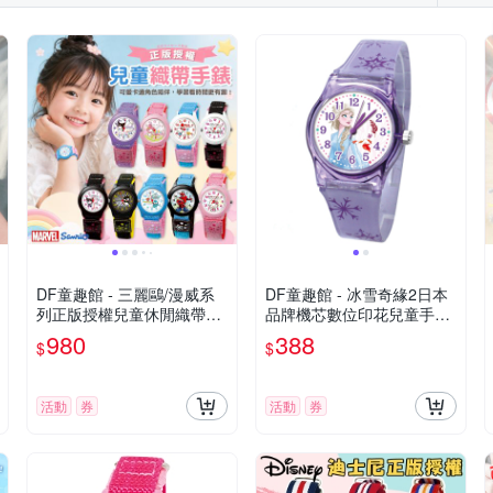
DF童趣館 - 三麗鷗/漫威系
DF童趣館 - 冰雪奇緣2日本
列正版授權兒童休閒織帶錶
品牌機芯數位印花兒童手錶-
- 多款可選
共3色
980
388
$
$
活動
券
活動
券