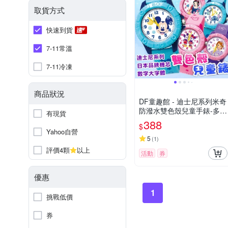
取貨方式
快速到貨
7-11常溫
7-11冷凍
商品狀況
DF童趣館 - 迪士尼系列米奇
防潑水雙色殼兒童手錶-多款
有現貨
可選
388
$
Yahoo自營
5
(
1
)
評價4顆
以上
活動
券
優惠
1
挑戰低價
券