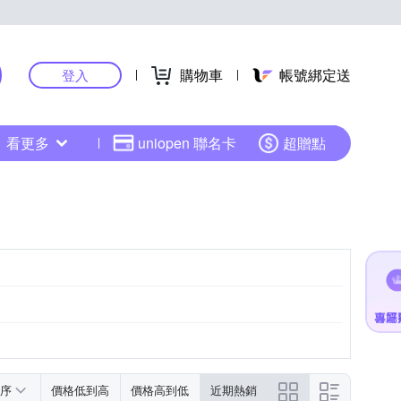
購物車
帳號綁定送
登入
看更多
uniopen 聯名卡
超贈點
紫色系
黑色系
序
價格低到高
價格高到低
近期熱銷