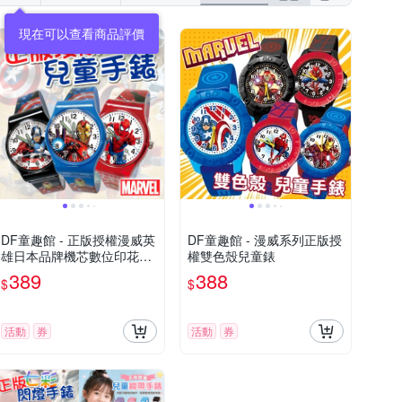
現在可以查看商品評價
DF童趣館 - 正版授權漫威英
DF童趣館 - 漫威系列正版授
雄日本品牌機芯數位印花兒
權雙色殼兒童錶
童手錶
389
388
$
$
活動
券
活動
券