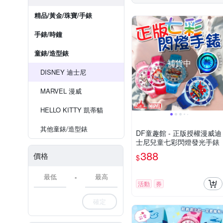
精品/黃金/珠寶/手錶
手錶/時鐘
童錶/造型錶
補貨中
DISNEY 迪士尼
MARVEL 漫威
HELLO KITTY 凱蒂貓
其他童錶/造型錶
DF童趣館 - 正版授權漫威迪
士尼兒童七彩閃燈發光手錶
388
價格
$
-
活動
券
確定