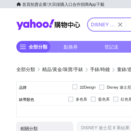
首頁
拍賣
企業/大宗採購入口
合作招商
App下載
Yahoo購物中心
DISNEY 迪
士尼
全部分類
點換券
登記送
精品/黃金/珠寶/手錶
手錶/時鐘
童錶/
Disney 迪士尼
22Design
品牌
多色系
藍色系
紅色
錶帶顏色
品牌名稱
多色系
兒童錶
電池
石英錶
圓形
無
生活防水
藍色系
紅色
錶盤顏色
使用族群
動力來源
機芯類型
錶盤形狀
防水級別(米)
DISNEY 迪士尼 8 筆結果
相關分類