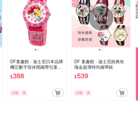
補貨中
DF童趣館 - 迪士尼日本品牌
DF 童趣館 - 迪士尼經典玫
機芯數字殼休閒織帶兒童手
瑰金超薄時尚織帶錶
錶 - 多款可選
388
539
$
$
活動
券
活動
券