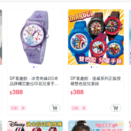
DF童趣館 - 冰雪奇緣2日本
DF童趣館 - 漫威系列正版授
品牌機芯數位印花兒童手錶-
權雙色殼兒童錶
共3色
388
388
$
$
活動
券
活動
券