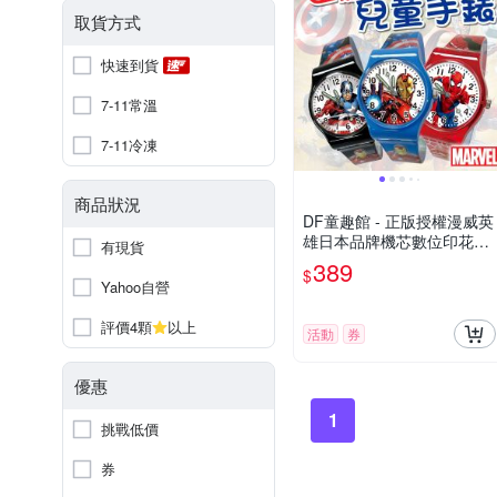
取貨方式
快速到貨
7-11常溫
7-11冷凍
商品狀況
DF童趣館 - 正版授權漫威英
雄日本品牌機芯數位印花兒
有現貨
童手錶
389
$
Yahoo自營
評價4顆
以上
活動
券
優惠
1
挑戰低價
券