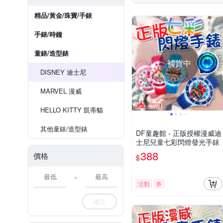
精品/黃金/珠寶/手錶
手錶/時鐘
童錶/造型錶
補貨中
DISNEY 迪士尼
MARVEL 漫威
HELLO KITTY 凱蒂貓
其他童錶/造型錶
DF童趣館 - 正版授權漫威迪
士尼兒童七彩閃燈發光手錶
388
價格
$
-
活動
券
確定