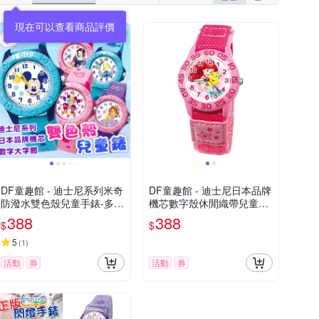
現在可以查看商品評價
DF童趣館 - 迪士尼系列米奇
DF童趣館 - 迪士尼日本品牌
防潑水雙色殼兒童手錶-多款
機芯數字殼休閒織帶兒童手
可選
錶 - 多款可選
388
388
$
$
5
(
1
)
活動
券
活動
券