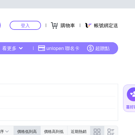
購物車
帳號綁定送
登入
看更多
uniopen 聯名卡
超贈點
紫色系
黑色系
序
價格低到高
價格高到低
近期熱銷