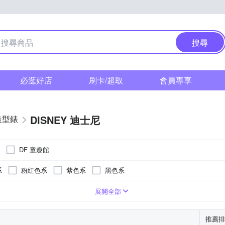
搜尋
必逛好店
刷卡/超取
會員專享
DISNEY 迪士尼
造型錶
DF 童趣館
系
粉紅色系
紫色系
黑色系
系
卡其色系
咖啡色系
灰色系
白色系
粉紅色系
展開全部
推薦排