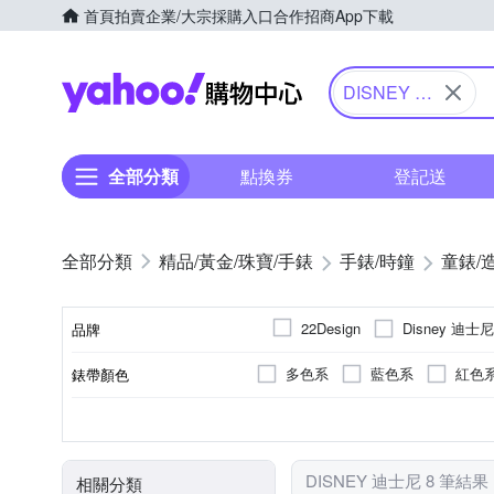
首頁
拍賣
企業/大宗採購入口
合作招商
App下載
Yahoo購物中心
DISNEY 迪
士尼
全部分類
點換券
登記送
精品/黃金/珠寶/手錶
手錶/時鐘
童錶/
Disney 迪士尼
22Design
品牌
多色系
藍色系
紅色
錶帶顏色
品牌名稱
多色系
兒童錶
電池
石英錶
圓形
無
生活防水
藍色系
紅色
錶盤顏色
使用族群
動力來源
機芯類型
錶盤形狀
防水級別(米)
DISNEY 迪士尼 8 筆結果
相關分類