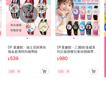
補貨中
DF 童趣館 - 迪士尼經典玫
DF童趣館 - 三麗鷗/漫威系
瑰金超薄時尚織帶錶
列正版授權兒童休閒織帶錶
- 多款可選
539
980
$
$
活動
券
活動
券