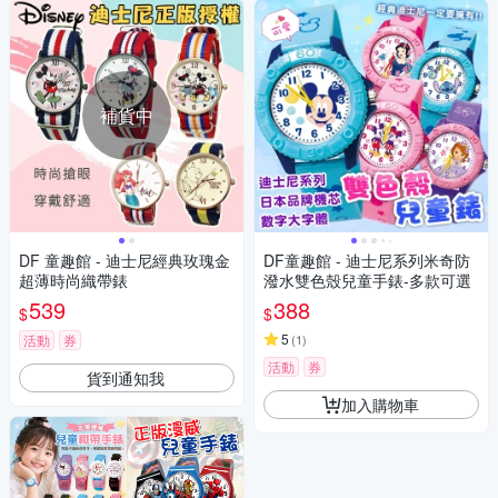
補貨中
DF 童趣館 - 迪士尼經典玫瑰金
DF童趣館 - 迪士尼系列米奇防
超薄時尚織帶錶
潑水雙色殼兒童手錶-多款可選
539
388
$
$
5
活動
券
(
1
)
活動
券
貨到通知我
加入購物車