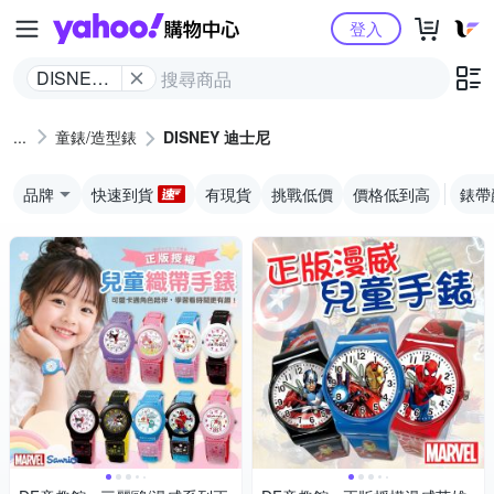
Yahoo購物中心
登入
DISNEY
迪士尼
童錶/造型錶
DISNEY 迪士尼
品牌
快速到貨
有現貨
挑戰低價
價格低到高
錶帶