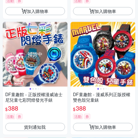
活動
券
活動
券
加入購物車
加入購物車
補貨中
DF童趣館 - 正版授權漫威迪士
DF童趣館 - 漫威系列正版授權
尼兒童七彩閃燈發光手錶
雙色殼兒童錶
388
388
$
$
活動
券
活動
券
貨到通知我
加入購物車