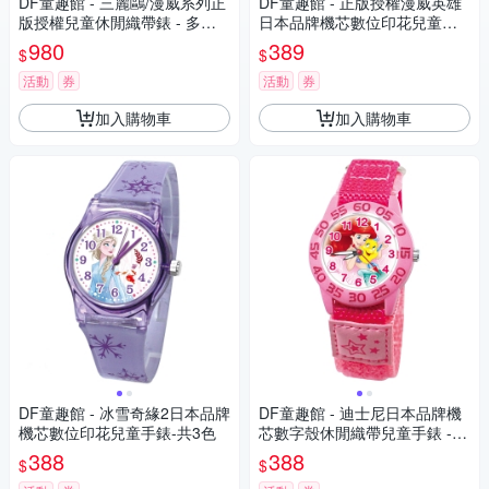
DF童趣館 - 三麗鷗/漫威系列正
DF童趣館 - 正版授權漫威英雄
版授權兒童休閒織帶錶 - 多款
日本品牌機芯數位印花兒童手
可選
錶
980
389
$
$
活動
券
活動
券
加入購物車
加入購物車
DF童趣館 - 冰雪奇緣2日本品牌
DF童趣館 - 迪士尼日本品牌機
機芯數位印花兒童手錶-共3色
芯數字殼休閒織帶兒童手錶 -
多款可選
388
388
$
$