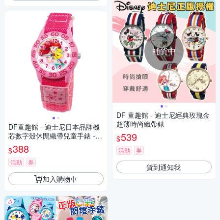
補貨中
DF 童趣館 - 迪士尼經典玫瑰金
超薄時尚織帶錶
DF童趣館 - 迪士尼日本品牌機
539
芯數字殼休閒織帶兒童手錶 -
$
多款可選
388
$
活動
券
活動
券
貨到通知我
加入購物車