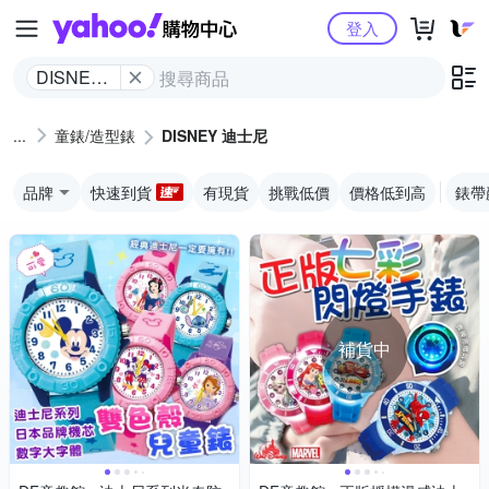
Yahoo購物中心
登入
DISNEY
迪士尼
童錶/造型錶
DISNEY 迪士尼
品牌
快速到貨
有現貨
挑戰低價
價格低到高
錶帶
補貨中