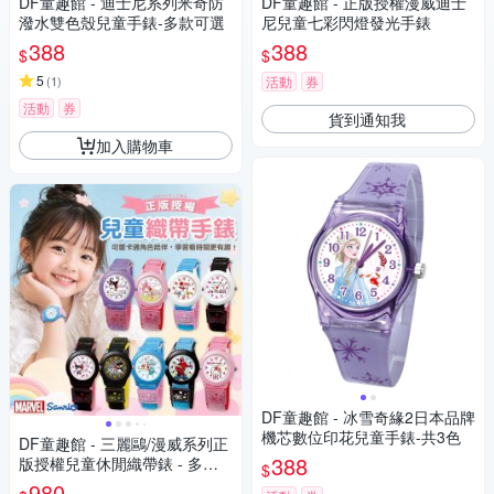
DF童趣館 - 迪士尼系列米奇防
DF童趣館 - 正版授權漫威迪士
潑水雙色殼兒童手錶-多款可選
尼兒童七彩閃燈發光手錶
388
388
$
$
5
(
1
)
活動
券
活動
券
貨到通知我
加入購物車
DF童趣館 - 冰雪奇緣2日本品牌
機芯數位印花兒童手錶-共3色
DF童趣館 - 三麗鷗/漫威系列正
388
版授權兒童休閒織帶錶 - 多款
$
可選
980