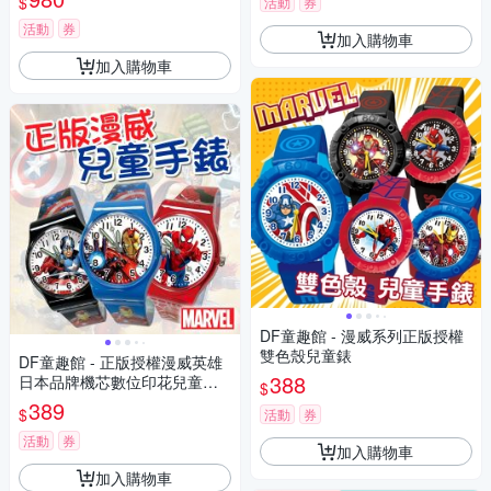
$
活動
券
活動
券
加入購物車
加入購物車
DF童趣館 - 漫威系列正版授權
雙色殼兒童錶
DF童趣館 - 正版授權漫威英雄
388
日本品牌機芯數位印花兒童手
$
錶
389
$
活動
券
活動
券
加入購物車
加入購物車