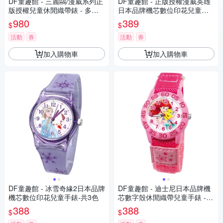
DF童趣館 - 三麗鷗/漫威系列正
DF童趣館 - 正版授權漫威英雄
版授權兒童休閒織帶錶 - 多款
日本品牌機芯數位印花兒童手
可選
錶
980
389
$
$
活動
券
活動
券
加入購物車
加入購物車
DF童趣館 - 冰雪奇緣2日本品牌
DF童趣館 - 迪士尼日本品牌機
機芯數位印花兒童手錶-共3色
芯數字殼休閒織帶兒童手錶 -
多款可選
388
388
$
$