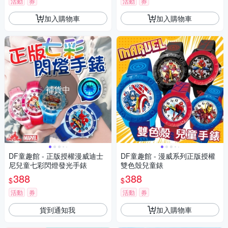
活動
券
活動
券
加入購物車
加入購物車
補貨中
DF童趣館 - 正版授權漫威迪士
DF童趣館 - 漫威系列正版授權
尼兒童七彩閃燈發光手錶
雙色殼兒童錶
388
388
$
$
活動
券
活動
券
貨到通知我
加入購物車