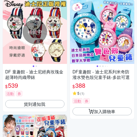
補貨中
DF 童趣館 - 迪士尼經典玫瑰金
DF童趣館 - 迪士尼系列米奇防
超薄時尚織帶錶
潑水雙色殼兒童手錶-多款可選
539
388
$
$
5
活動
券
(
1
)
活動
券
貨到通知我
加入購物車