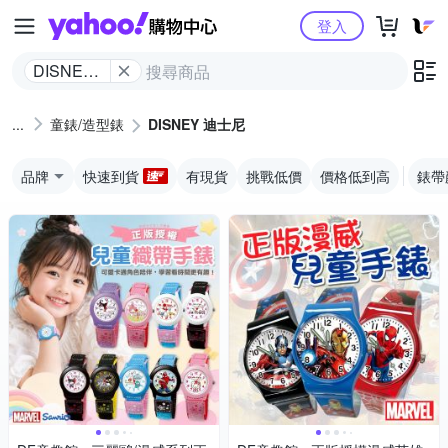
Yahoo購物中心
登入
DISNEY
迪士尼
童錶/造型錶
DISNEY 迪士尼
品牌
快速到貨
有現貨
挑戰低價
價格低到高
錶帶