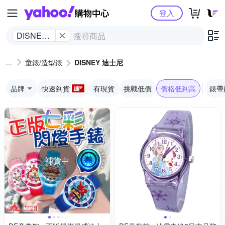
Yahoo購物中心
登入
DISNEY
迪士尼
童錶/造型錶
DISNEY 迪士尼
品牌
快速到貨
有現貨
挑戰低價
價格低到高
錶帶
補貨中