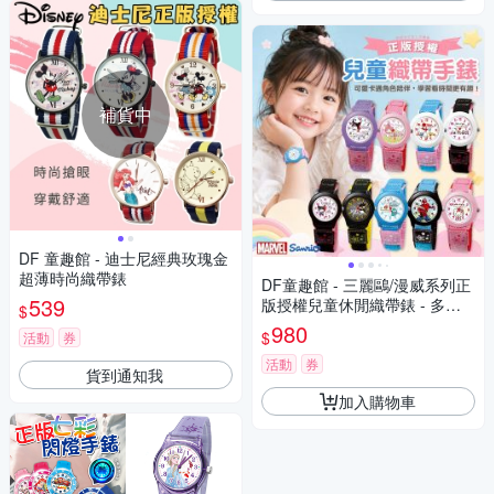
補貨中
DF 童趣館 - 迪士尼經典玫瑰金
超薄時尚織帶錶
DF童趣館 - 三麗鷗/漫威系列正
539
版授權兒童休閒織帶錶 - 多款
$
可選
980
$
活動
券
活動
券
貨到通知我
加入購物車