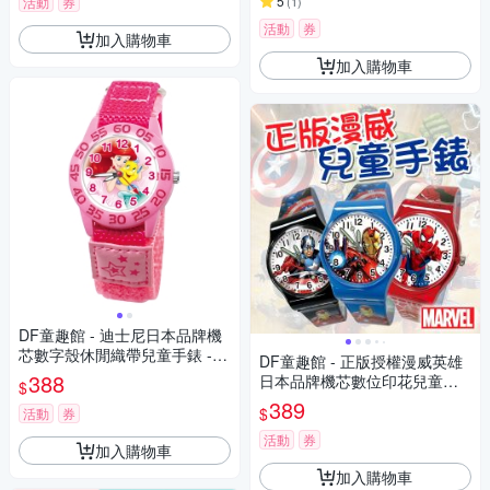
5
活動
券
(
1
)
活動
券
加入購物車
加入購物車
DF童趣館 - 迪士尼日本品牌機
芯數字殼休閒織帶兒童手錶 -
DF童趣館 - 正版授權漫威英雄
多款可選
388
日本品牌機芯數位印花兒童手
$
錶
389
$
活動
券
活動
券
加入購物車
加入購物車