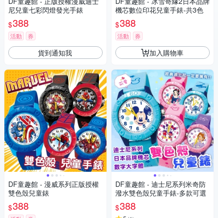
DF童趣館 - 正版授權漫威迪士
DF童趣館 - 冰雪奇緣2日本品牌
尼兒童七彩閃燈發光手錶
機芯數位印花兒童手錶-共3色
388
388
$
$
活動
券
活動
券
貨到通知我
加入購物車
DF童趣館 - 漫威系列正版授權
DF童趣館 - 迪士尼系列米奇防
雙色殼兒童錶
潑水雙色殼兒童手錶-多款可選
388
388
$
$