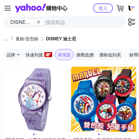
Yahoo購物中心
登入
DISNEY
迪士尼
童錶/造型錶
DISNEY 迪士尼
品牌
快速到貨
有現貨
挑戰低價
價格低到高
錶帶