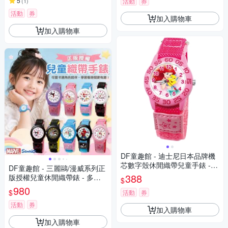
5
(
1
)
活動
券
活動
券
加入購物車
加入購物車
DF童趣館 - 迪士尼日本品牌機
芯數字殼休閒織帶兒童手錶 -
DF童趣館 - 三麗鷗/漫威系列正
多款可選
388
版授權兒童休閒織帶錶 - 多款
$
可選
980
$
活動
券
活動
券
加入購物車
加入購物車