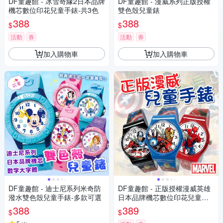
DF童趣館 - 冰雪奇緣2日本品牌
DF童趣館 - 漫威系列正版授權
機芯數位印花兒童手錶-共3色
雙色殼兒童錶
388
388
$
$
活動
券
活動
券
加入購物車
加入購物車
DF童趣館 - 迪士尼系列米奇防
DF童趣館 - 正版授權漫威英雄
潑水雙色殼兒童手錶-多款可選
日本品牌機芯數位印花兒童手
錶
388
389
$
$