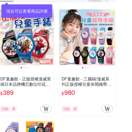
現在可以查看商品評價
DF童趣館 - 正版授權漫威英
DF童趣館 - 三麗鷗/漫威系
雄日本品牌機芯數位印花兒
列正版授權兒童休閒織帶錶
童手錶
- 多款可選
389
980
$
$
活動
券
活動
券