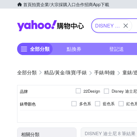
首頁
拍賣
企業/大宗採購入口
合作招商
App下載
Yahoo購物中心
DISNEY 迪
士尼
全部分類
點換券
登記送
精品/黃金/珠寶/手錶
手錶/時鐘
童錶/
Disney 迪士尼
22Design
品牌
多色系
藍色系
紅色
錶帶顏色
品牌名稱
多色系
兒童錶
電池
無
石英錶
圓形
生活防水
藍色系
紅色
錶盤顏色
使用族群
動力來源
防水級別(米)
機芯類型
錶盤形狀
DISNEY 迪士尼 8 筆結果
相關分類