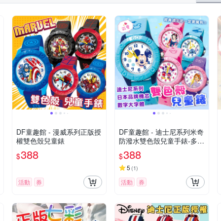
DF童趣館 - 漫威系列正版授
DF童趣館 - 迪士尼系列米奇
權雙色殼兒童錶
防潑水雙色殼兒童手錶-多款
可選
388
388
$
$
5
(
1
)
活動
券
活動
券