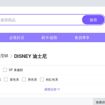
搜尋
必逛好店
刷卡/超取
會員專享
DISNEY 迪士尼
造型錶
DF 童趣館
系
紫色系
黑色系
粉紅色系
系
紫色系
卡其色系
咖啡色系
灰色系
白色系
展開全部
推薦排