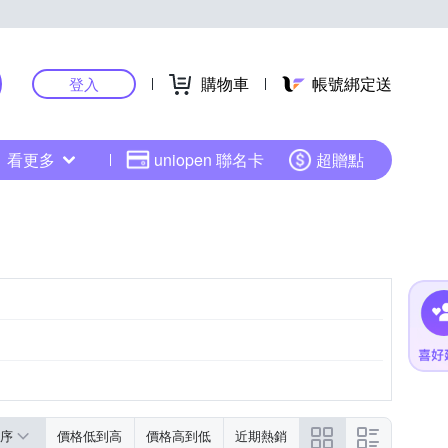
購物車
帳號綁定送
登入
看更多
uniopen 聯名卡
超贈點
黑色系
粉紅色系
序
價格低到高
價格高到低
近期熱銷