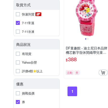
取貨方式
快速到貨
7-11常溫
7-11冷凍
商品狀況
DF童趣館 - 迪士尼日本品牌
機芯數字殼休閒織帶兒童手
有現貨
錶 - 多款可選
388
$
Yahoo自營
評價4顆
以上
活動
券
優惠
1
挑戰低價
券