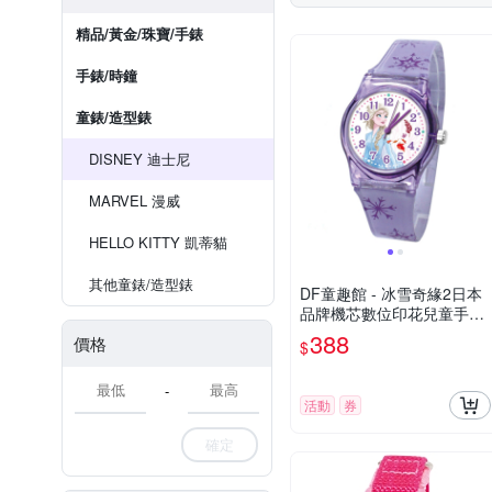
精品/黃金/珠寶/手錶
手錶/時鐘
童錶/造型錶
DISNEY 迪士尼
MARVEL 漫威
HELLO KITTY 凱蒂貓
其他童錶/造型錶
DF童趣館 - 冰雪奇緣2日本
品牌機芯數位印花兒童手錶-
共3色
388
價格
$
-
活動
券
確定