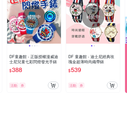
補貨中
補貨中
DF童趣館 - 正版授權漫威迪
DF 童趣館 - 迪士尼經典玫
士尼兒童七彩閃燈發光手錶
瑰金超薄時尚織帶錶
388
539
$
$
活動
券
活動
券