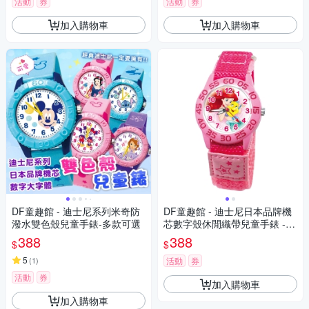
活動
券
活動
券
加入購物車
加入購物車
DF童趣館 - 迪士尼系列米奇防
DF童趣館 - 迪士尼日本品牌機
潑水雙色殼兒童手錶-多款可選
芯數字殼休閒織帶兒童手錶 -
多款可選
388
388
$
$
5
(
1
)
活動
券
活動
券
加入購物車
加入購物車