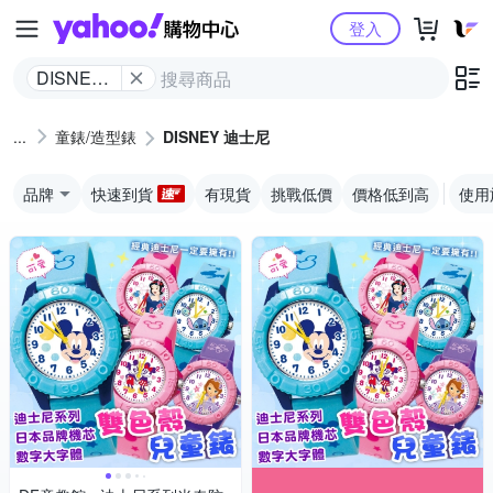
Yahoo購物中心
登入
DISNEY
迪士尼
童錶/造型錶
DISNEY 迪士尼
品牌
快速到貨
有現貨
挑戰低價
價格低到高
使用