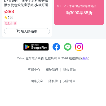
DF童趣館 - 迪士尼系列米奇防
潑水雙色殼兒童手錶-多款可選
8/1~8/12 手錶/精品錶/專櫃飾品 指定商品滿$3000享88折
388
滿3000享88折
$
5
(
1
)
活動
券
加入購物車
Yahoo台灣電子商務 版權所有 © 2026 服務條款(
更新
)
客服中心
|
關於我們
|
購物須知
網路安全
|
隱私權
|
分類地圖