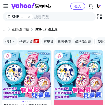
Yahoo購物中心
登入
DISNEY
迪士尼
童錶/造型錶
DISNEY 迪士尼
品牌
快速到貨
有現貨
挑戰低價
價格低到高
使用