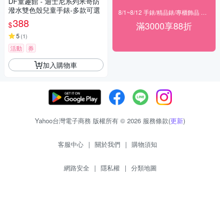
DF童趣館 - 迪士尼系列米奇防
潑水雙色殼兒童手錶-多款可選
8/1~8/12 手錶/精品錶/專櫃飾品 指定商品滿$3000享88折
388
滿3000享88折
$
5
(
1
)
活動
券
加入購物車
Yahoo台灣電子商務 版權所有 © 2026 服務條款(
更新
)
客服中心
|
關於我們
|
購物須知
網路安全
|
隱私權
|
分類地圖