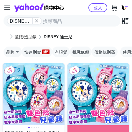
Yahoo購物中心
登入
DISNEY
迪士尼
童錶/造型錶
DISNEY 迪士尼
品牌
快速到貨
有現貨
挑戰低價
價格低到高
使用