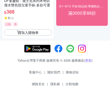
DF童趣館 - 迪士尼系列米奇防
潑水雙色殼兒童手錶-多款可選
8/1~8/12 手錶/精品錶/專櫃飾品 指定商品滿$3000享88折
388
滿3000享88折
$
5
(
1
)
活動
券
加入購物車
Yahoo台灣電子商務 版權所有 © 2026 服務條款(
更新
)
客服中心
|
關於我們
|
購物須知
網路安全
|
隱私權
|
分類地圖