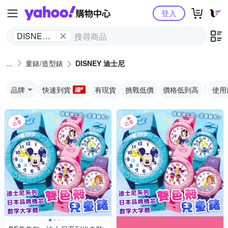
Yahoo購物中心
登入
DISNEY
迪士尼
童錶/造型錶
DISNEY 迪士尼
品牌
快速到貨
有現貨
挑戰低價
價格低到高
使用