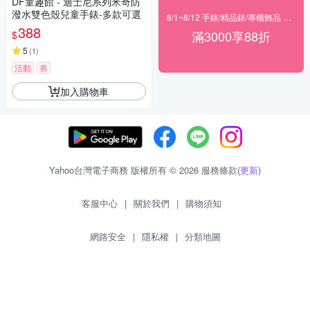
DF童趣館 - 迪士尼系列米奇防
潑水雙色殼兒童手錶-多款可選
8/1~8/12 手錶/精品錶/專櫃飾品 指定商品滿$3000享88折
388
滿3000享88折
$
5
(
1
)
活動
券
加入購物車
Yahoo台灣電子商務 版權所有 © 2026 服務條款(
更新
)
客服中心
|
關於我們
|
購物須知
網路安全
|
隱私權
|
分類地圖