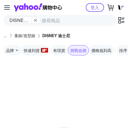
Yahoo購物中心
登入
DISNEY
迪士尼
童錶/造型錶
DISNEY 迪士尼
品牌
快速到貨
有現貨
挑戰低價
價格低到高
排序