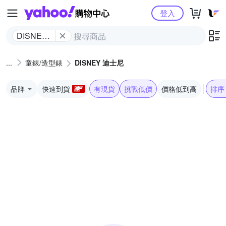
Yahoo購物中心
登入
DISNEY
迪士尼
童錶/造型錶
DISNEY 迪士尼
品牌
快速到貨
有現貨
挑戰低價
價格低到高
排序