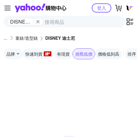
Yahoo購物中心
登入
DISNEY
迪士尼
童錶/造型錶
DISNEY 迪士尼
品牌
快速到貨
有現貨
挑戰低價
價格低到高
排序