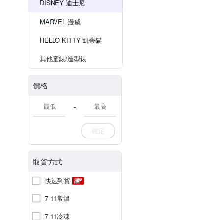
DISNEY 迪士尼
MARVEL 漫威
HELLO KITTY 凱蒂貓
其他童錶/造型錶
價格
-
確定
取貨方式
快速到貨
7-11常溫
7-11冷凍