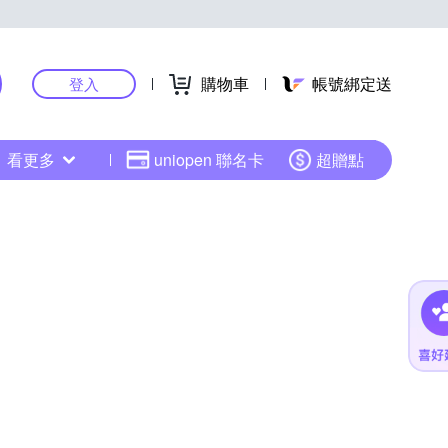
購物車
帳號綁定送
登入
看更多
uniopen 聯名卡
超贈點