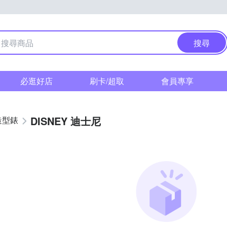
搜尋
必逛好店
刷卡/超取
會員專享
DISNEY 迪士尼
造型錶