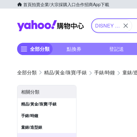
首頁
拍賣
企業/大宗採購入口
合作招商
App下載
Yahoo購物中心
DISNEY 迪
士尼
全部分類
點換券
登記送
精品/黃金/珠寶/手錶
手錶/時鐘
童錶/
相關分類
精品/黃金/珠寶/手錶
手錶/時鐘
童錶/造型錶