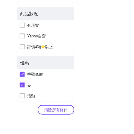
商品狀況
有現貨
Yahoo自營
評價4顆
以上
優惠
挑戰低價
券
活動
清除所有條件