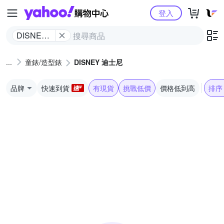
Yahoo購物中心
登入
DISNEY
迪士尼
童錶/造型錶
DISNEY 迪士尼
品牌
快速到貨
有現貨
挑戰低價
價格低到高
排序