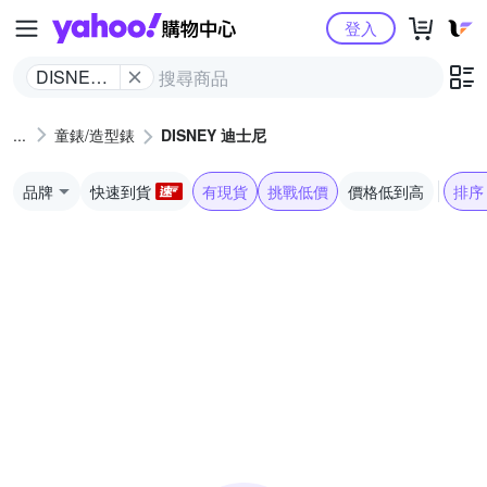
Yahoo購物中心
登入
DISNEY
迪士尼
童錶/造型錶
DISNEY 迪士尼
品牌
快速到貨
有現貨
挑戰低價
價格低到高
排序