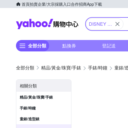
首頁
拍賣
企業/大宗採購入口
合作招商
App下載
Yahoo購物中心
DISNEY 迪
士尼
全部分類
點換券
登記送
精品/黃金/珠寶/手錶
手錶/時鐘
童錶/
相關分類
精品/黃金/珠寶/手錶
手錶/時鐘
童錶/造型錶