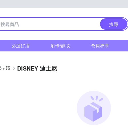
搜尋
必逛好店
刷卡/超取
會員專享
DISNEY 迪士尼
造型錶