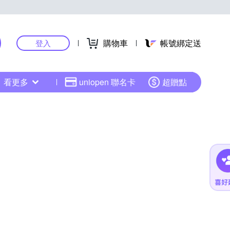
購物車
帳號綁定送
登入
看更多
uniopen 聯名卡
超贈點