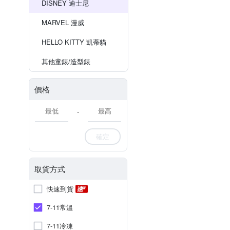
DISNEY 迪士尼
MARVEL 漫威
HELLO KITTY 凱蒂貓
其他童錶/造型錶
價格
-
確定
取貨方式
快速到貨
7-11常溫
7-11冷凍