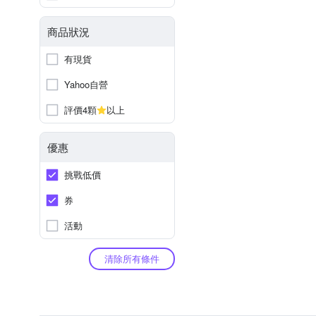
商品狀況
有現貨
Yahoo自營
評價4顆
以上
優惠
挑戰低價
券
活動
清除所有條件