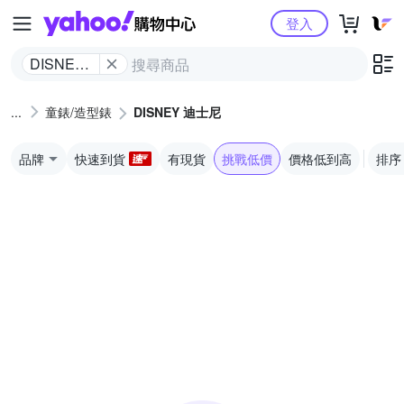
Yahoo購物中心
登入
DISNEY
迪士尼
童錶/造型錶
DISNEY 迪士尼
品牌
快速到貨
有現貨
挑戰低價
價格低到高
排序