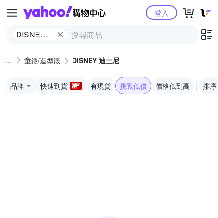
Yahoo購物中心
登入
DISNEY
迪士尼
童錶/造型錶
DISNEY 迪士尼
品牌
快速到貨
有現貨
挑戰低價
價格低到高
排序