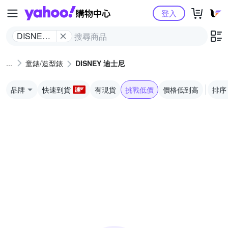
Yahoo購物中心
登入
DISNEY
迪士尼
童錶/造型錶
DISNEY 迪士尼
品牌
快速到貨
有現貨
挑戰低價
價格低到高
排序