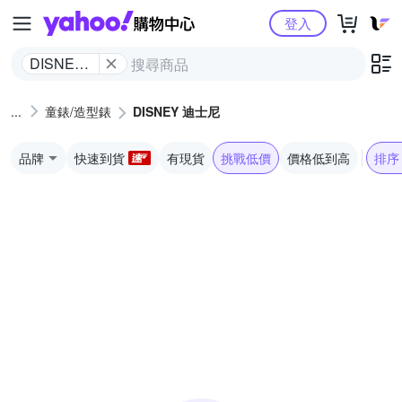
Yahoo購物中心
登入
DISNEY
迪士尼
童錶/造型錶
DISNEY 迪士尼
品牌
快速到貨
有現貨
挑戰低價
價格低到高
排序