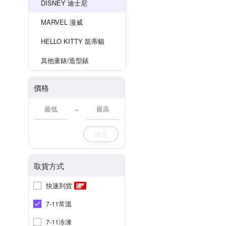
DISNEY 迪士尼
MARVEL 漫威
HELLO KITTY 凱蒂貓
其他童錶/造型錶
價格
-
確定
取貨方式
快速到貨
7-11常溫
7-11冷凍