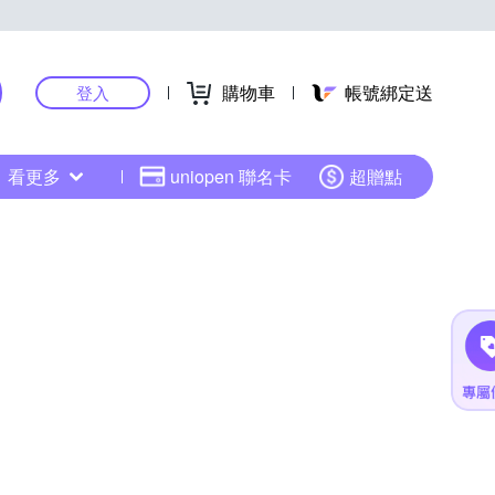
購物車
帳號綁定送
登入
看更多
uniopen 聯名卡
超贈點