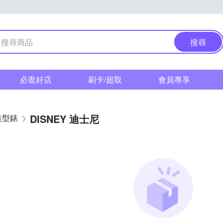
搜尋
必逛好店
刷卡/超取
會員專享
DISNEY 迪士尼
造型錶