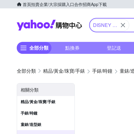
首頁
拍賣
企業/大宗採購入口
合作招商
App下載
Yahoo購物中心
DISNEY 迪
士尼
全部分類
點換券
登記送
精品/黃金/珠寶/手錶
手錶/時鐘
童錶/
相關分類
精品/黃金/珠寶/手錶
手錶/時鐘
童錶/造型錶