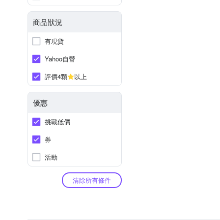
商品狀況
有現貨
Yahoo自營
評價4顆
以上
優惠
挑戰低價
券
活動
清除所有條件