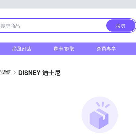
搜尋
必逛好店
刷卡/超取
會員專享
DISNEY 迪士尼
造型錶