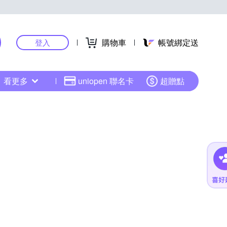
購物車
帳號綁定送
登入
看更多
uniopen 聯名卡
超贈點