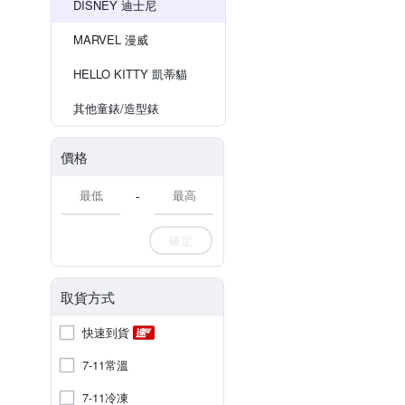
DISNEY 迪士尼
MARVEL 漫威
HELLO KITTY 凱蒂貓
其他童錶/造型錶
價格
-
確定
取貨方式
快速到貨
7-11常溫
7-11冷凍