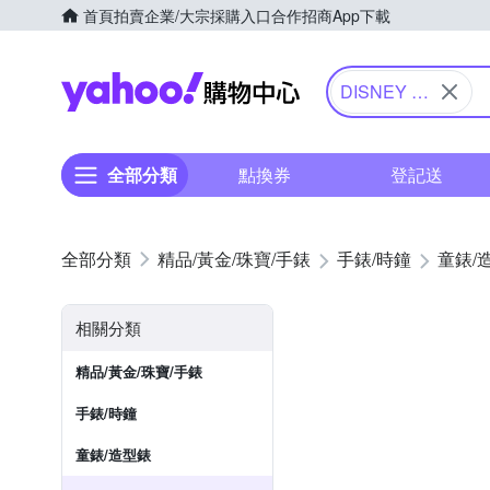
首頁
拍賣
企業/大宗採購入口
合作招商
App下載
Yahoo購物中心
DISNEY 迪
士尼
全部分類
點換券
登記送
精品/黃金/珠寶/手錶
手錶/時鐘
童錶/
相關分類
精品/黃金/珠寶/手錶
手錶/時鐘
童錶/造型錶