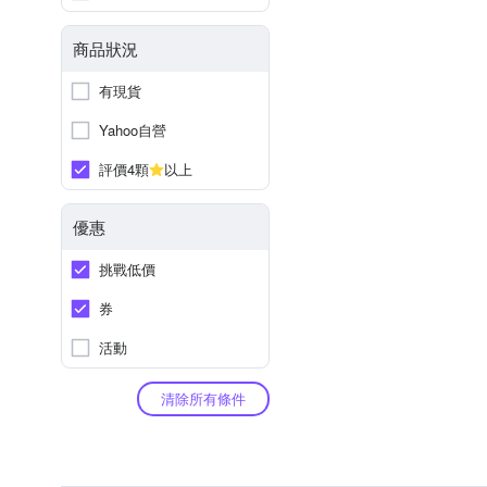
商品狀況
有現貨
Yahoo自營
評價4顆
以上
優惠
挑戰低價
券
活動
清除所有條件