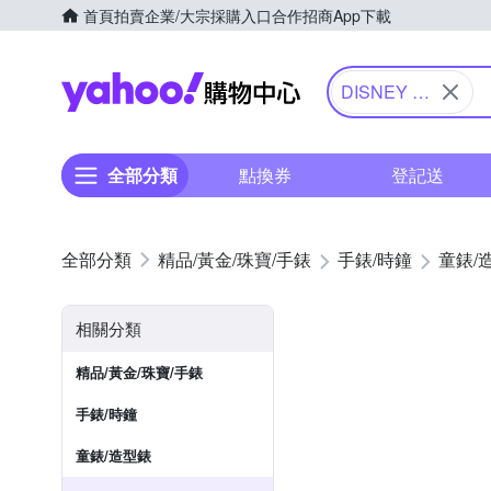
首頁
拍賣
企業/大宗採購入口
合作招商
App下載
Yahoo購物中心
DISNEY 迪
士尼
全部分類
點換券
登記送
精品/黃金/珠寶/手錶
手錶/時鐘
童錶/
相關分類
精品/黃金/珠寶/手錶
手錶/時鐘
童錶/造型錶