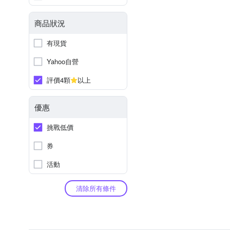
商品狀況
有現貨
Yahoo自營
評價4顆
以上
優惠
挑戰低價
券
活動
清除所有條件