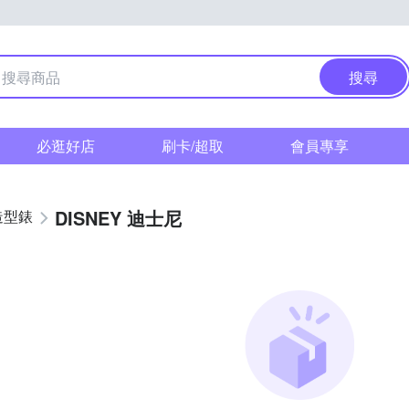
搜尋
必逛好店
刷卡/超取
會員專享
DISNEY 迪士尼
造型錶