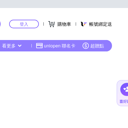
購物車
帳號綁定送
登入
看更多
uniopen 聯名卡
超贈點