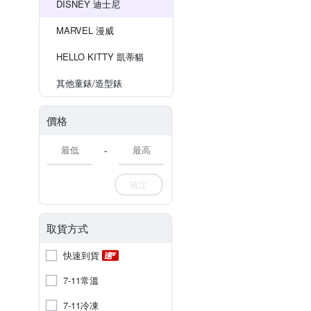
DISNEY 迪士尼
MARVEL 漫威
HELLO KITTY 凱蒂貓
其他童錶/造型錶
價格
-
確定
取貨方式
快速到貨
7-11常溫
7-11冷凍