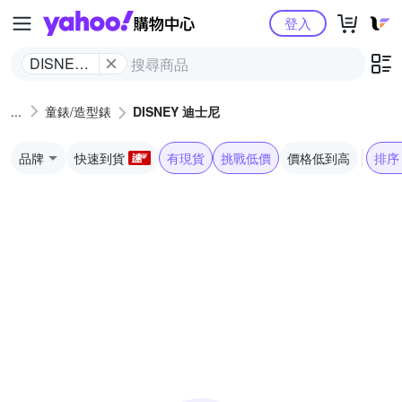
Yahoo購物中心
登入
DISNEY
迪士尼
童錶/造型錶
DISNEY 迪士尼
品牌
快速到貨
有現貨
挑戰低價
價格低到高
排序