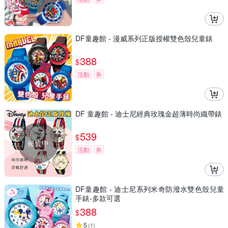
DF童趣館 - 漫威系列正版授權雙色殼兒童錶
388
$
活動
券
DF 童趣館 - 迪士尼經典玫瑰金超薄時尚織帶錶
539
$
補貨中
活動
券
DF童趣館 - 迪士尼系列米奇防潑水雙色殼兒童
手錶-多款可選
388
$
5
(
1
)