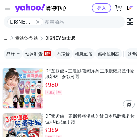
Yahoo購物中心
登入
DISNEY
迪士尼
童錶/造型錶
DISNEY 迪士尼
品牌
快速到貨
有現貨
挑戰低價
價格低到高
錶帶
DF童趣館 - 三麗鷗/漫威系列正版授權兒童休閒
織帶錶 - 多款可選
980
$
活動
券
DF童趣館 - 正版授權漫威英雄日本品牌機芯數
位印花兒童手錶
389
$