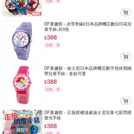
活動
券
DF童趣館 - 冰雪奇緣2日本品牌機芯數位印花兒
童手錶-共3色
388
$
活動
券
DF童趣館 - 迪士尼日本品牌機芯數字殼休閒織
帶兒童手錶 - 多款可選
388
$
活動
券
DF童趣館 - 正版授權漫威迪士尼兒童七彩閃燈
發光手錶
388
$
補貨中
活動
券