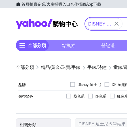
首頁
拍賣
企業/大宗採購入口
合作招商
App下載
Yahoo購物中心
DISNEY 迪
士尼
全部分類
點換券
登記送
精品/黃金/珠寶/手錶
手錶/時鐘
童錶/
Disney 迪士尼
DF 童趣
品牌
藍色系
多色系
紅色
錶帶顏色
品牌名稱
兒童錶
藍色系
電池
石英錶
圓形
壓克力鏡面
多色系
紅色
使用族群
錶盤顏色
動力來源
機芯類型
錶盤形狀
鏡面材質
DISNEY 迪士尼 6 筆結果
相關分類