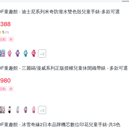
DF童趣館 - 迪士尼系列米奇防潑水雙色殼兒童手錶-多款可選
388
5
(
1
)
活動
券
+3
DF童趣館 - 三麗鷗/漫威系列正版授權兒童休閒織帶錶 - 多款可選
980
活動
券
+3
DF童趣館 - 冰雪奇緣2日本品牌機芯數位印花兒童手錶-共3色