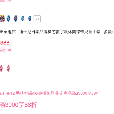
+1
DF童趣館 - 迪士尼日本品牌機芯數字殼休閒織帶兒童手錶 - 多款
388
活動
券
8/1~8/12 手錶/精品錶/專櫃飾品 指定商品滿$3000享88折
滿3000享88折