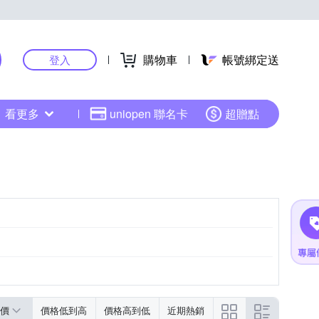
購物車
帳號綁定送
登入
看更多
uniopen 聯名卡
超贈點
黑色系
粉紅色系
價
價格低到高
價格高到低
近期熱銷