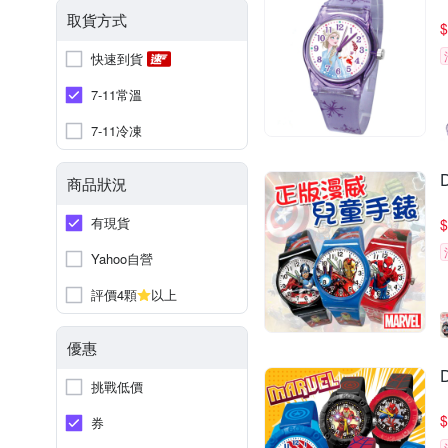
取貨方式
$
快速到貨
7-11常溫
7-11冷凍
商品狀況
有現貨
$
Yahoo自營
評價4顆
以上
優惠
挑戰低價
$
券