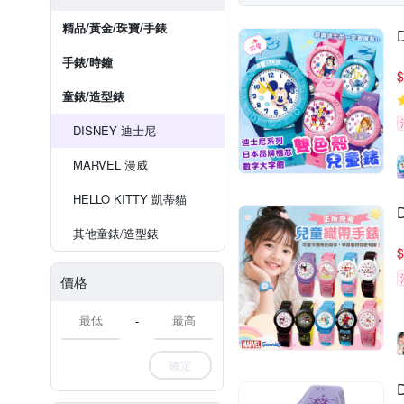
精品/黃金/珠寶/手錶
手錶/時鐘
$
童錶/造型錶
DISNEY 迪士尼
MARVEL 漫威
HELLO KITTY 凱蒂貓
其他童錶/造型錶
$
價格
-
確定