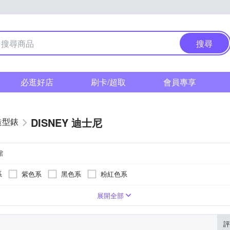
搜尋
必逛好店
刷卡/超取
會員專享
DISNEY 迪士尼
造型錶
館
系
紫色系
黑色系
粉紅色系
系
紫色系
卡其色系
咖啡色系
灰色系
白色系
展開全部
評