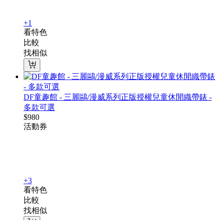
+1
看特色
比較
找相似
DF童趣館 - 三麗鷗/漫威系列正版授權兒童休閒織帶錶 -
多款可選
$
980
活動
券
+3
看特色
比較
找相似