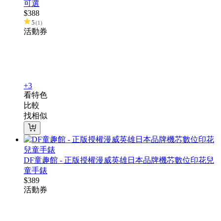
可選
$
388
5
(
1
)
活動
券
+3
看特色
比較
找相似
DF童趣館 - 正版授權漫威英雄日本品牌機芯數位印花兒
童手錶
$
389
活動
券