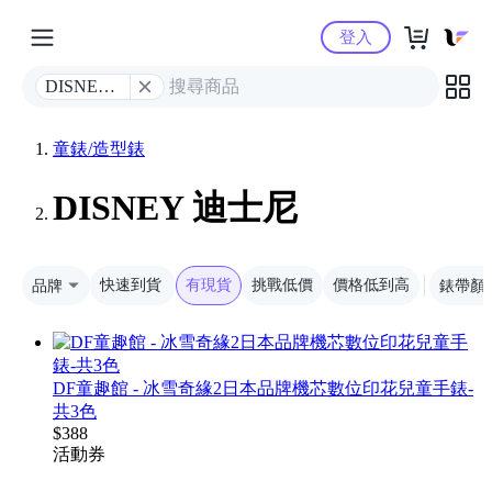
Yahoo購物中心
登入
DISNEY
迪士尼
童錶/造型錶
DISNEY 迪士尼
品牌
快速到貨
有現貨
挑戰低價
價格低到高
錶帶顏
DF童趣館 - 冰雪奇緣2日本品牌機芯數位印花兒童手錶-
共3色
$
388
活動
券