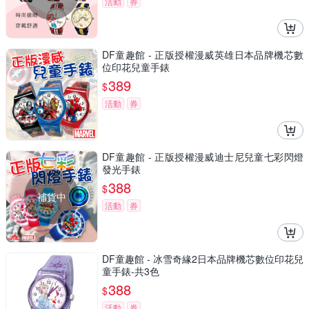
活動
券
DF童趣館 - 正版授權漫威英雄日本品牌機芯數
位印花兒童手錶
389
$
活動
券
DF童趣館 - 正版授權漫威迪士尼兒童七彩閃燈
發光手錶
388
$
補貨中
活動
券
DF童趣館 - 冰雪奇緣2日本品牌機芯數位印花兒
童手錶-共3色
388
$
活動
券