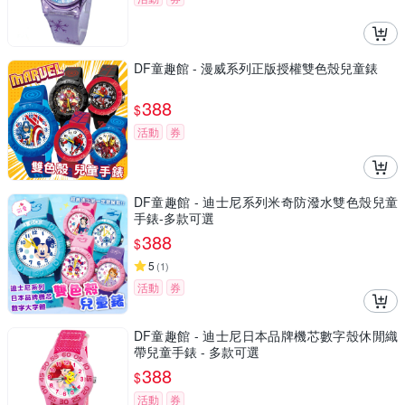
DF童趣館 - 漫威系列正版授權雙色殼兒童錶
388
$
活動
券
DF童趣館 - 迪士尼系列米奇防潑水雙色殼兒童
手錶-多款可選
388
$
5
(
1
)
活動
券
DF童趣館 - 迪士尼日本品牌機芯數字殼休閒織
帶兒童手錶 - 多款可選
388
$
活動
券