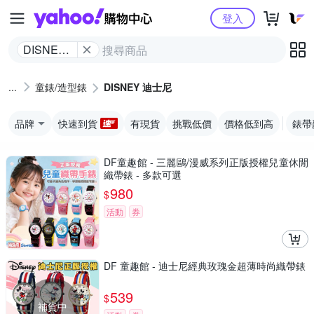
Yahoo購物中心
登入
DISNEY
迪士尼
童錶/造型錶
DISNEY 迪士尼
品牌
快速到貨
有現貨
挑戰低價
價格低到高
錶帶
DF童趣館 - 三麗鷗/漫威系列正版授權兒童休閒
織帶錶 - 多款可選
980
$
活動
券
DF 童趣館 - 迪士尼經典玫瑰金超薄時尚織帶錶
539
$
補貨中