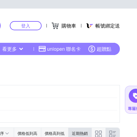
購物車
帳號綁定送
登入
看更多
uniopen 聯名卡
超贈點
紫色系
黑色系
序
價格低到高
價格高到低
近期熱銷