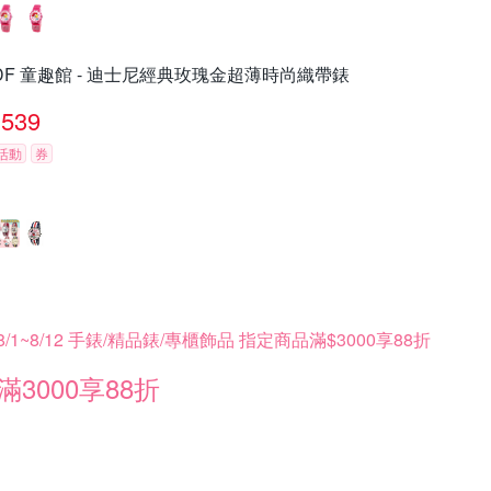
DF 童趣館 - 迪士尼經典玫瑰金超薄時尚織帶錶
539
活動
券
8/1~8/12 手錶/精品錶/專櫃飾品 指定商品滿$3000享88折
滿3000享88折