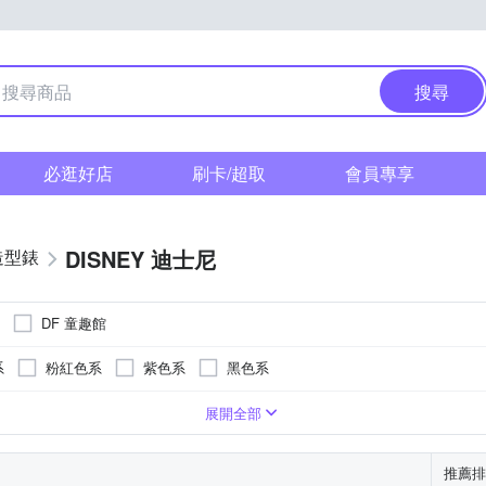
搜尋
必逛好店
刷卡/超取
會員專享
DISNEY 迪士尼
造型錶
DF 童趣館
系
粉紅色系
紫色系
黑色系
系
卡其色系
咖啡色系
灰色系
白色系
粉紅色系
展開全部
推薦排