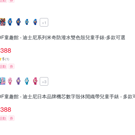
+1
DF童趣館 - 迪士尼系列米奇防潑水雙色殼兒童手錶-多款可選
388
5
(
1
)
活動
券
+3
DF童趣館 - 迪士尼日本品牌機芯數字殼休閒織帶兒童手錶 - 多款
388
活動
券