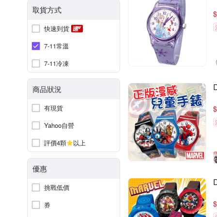
取貨方式
$
快速到貨
7-11常溫
7-11冷凍
商品狀況
有現貨
$
Yahoo自營
評價4顆
以上
優惠
挑戰低價
$
券