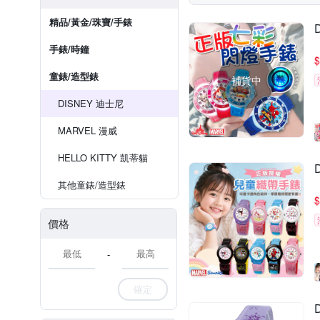
精品/黃金/珠寶/手錶
手錶/時鐘
$
童錶/造型錶
補貨中
DISNEY 迪士尼
MARVEL 漫威
HELLO KITTY 凱蒂貓
其他童錶/造型錶
$
價格
-
確定