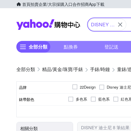
首頁
拍賣
企業/大宗採購入口
合作招商
App下載
Yahoo購物中心
DISNEY 迪
士尼
全部分類
點換券
登記送
精品/黃金/珠寶/手錶
手錶/時鐘
童錶/
Disney 迪士尼
22Design
品牌
多色系
藍色系
紅色
錶帶顏色
品牌名稱
多色系
兒童錶
電池
石英錶
圓形
無
生活防水
藍色系
紅色
錶盤顏色
使用族群
動力來源
機芯類型
錶盤形狀
防水級別(米)
DISNEY 迪士尼 8 筆結果
相關分類