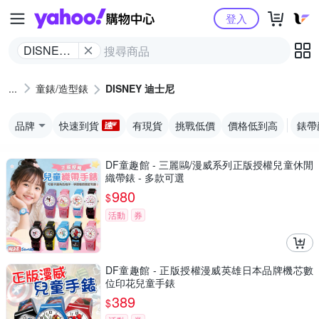
Yahoo購物中心
登入
DISNEY
迪士尼
童錶/造型錶
DISNEY 迪士尼
品牌
快速到貨
有現貨
挑戰低價
價格低到高
錶帶
DF童趣館 - 三麗鷗/漫威系列正版授權兒童休閒
織帶錶 - 多款可選
980
$
活動
券
DF童趣館 - 正版授權漫威英雄日本品牌機芯數
位印花兒童手錶
389
$