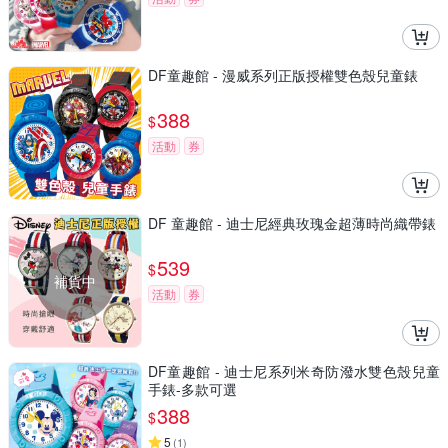
DF童趣館 - 漫威系列正版授權雙色殼兒童錶
388
$
活動
券
DF 童趣館 - 迪士尼經典玫瑰金超薄時尚織帶錶
539
$
補貨中
活動
券
DF童趣館 - 迪士尼系列米奇防潑水雙色殼兒童
手錶-多款可選
388
$
5
(
1
)