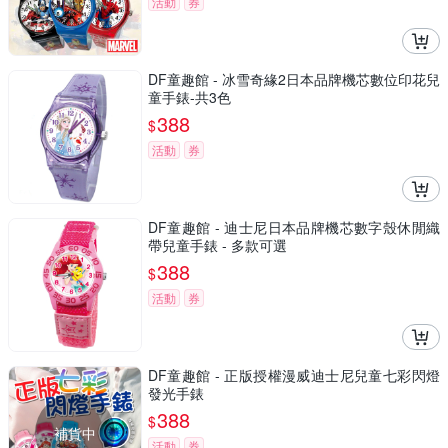
活動
券
DF童趣館 - 冰雪奇緣2日本品牌機芯數位印花兒
童手錶-共3色
388
$
活動
券
DF童趣館 - 迪士尼日本品牌機芯數字殼休閒織
帶兒童手錶 - 多款可選
388
$
活動
券
DF童趣館 - 正版授權漫威迪士尼兒童七彩閃燈
發光手錶
388
$
補貨中
活動
券