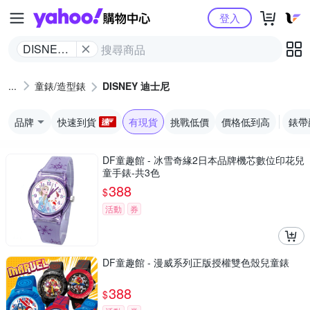
Yahoo購物中心
登入
DISNEY
迪士尼
童錶/造型錶
DISNEY 迪士尼
品牌
快速到貨
有現貨
挑戰低價
價格低到高
錶帶
DF童趣館 - 冰雪奇緣2日本品牌機芯數位印花兒
童手錶-共3色
388
$
活動
券
DF童趣館 - 漫威系列正版授權雙色殼兒童錶
388
$