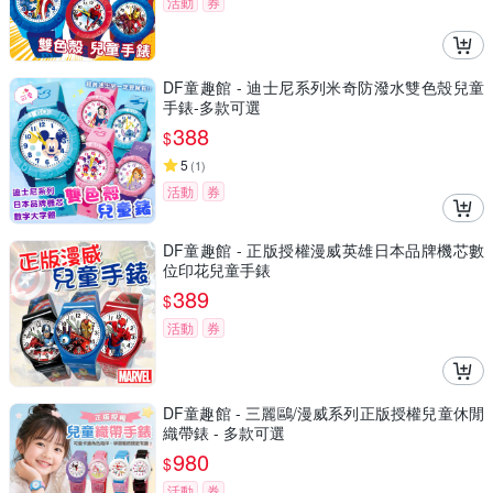
活動
券
DF童趣館 - 迪士尼系列米奇防潑水雙色殼兒童
手錶-多款可選
388
$
5
(
1
)
活動
券
DF童趣館 - 正版授權漫威英雄日本品牌機芯數
位印花兒童手錶
389
$
活動
券
DF童趣館 - 三麗鷗/漫威系列正版授權兒童休閒
織帶錶 - 多款可選
980
$
活動
券