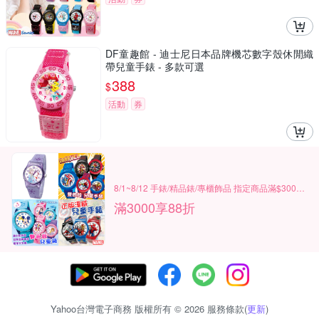
DF童趣館 - 迪士尼日本品牌機芯數字殼休閒織
帶兒童手錶 - 多款可選
388
$
活動
券
8/1~8/12 手錶/精品錶/專櫃飾品 指定商品滿$3000享88折
滿3000享88折
Yahoo台灣電子商務 版權所有 © 2026 服務條款(
更新
)